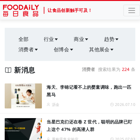
让食品创新触手可及！
全部
行业
商业
趋势
消费者
创博会
其他展会
新消息
消费者
搜索结果为
224
条
海天、李锦记看不上的婴童调味，跑出一匹
黑马
沥金
2026.07.10
当星巴克们还在卷 Z 世代，聪明的品牌已盯
上这个 47% 的高潜人群
重构零售实验室
2025.07.03