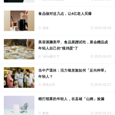
食品做对这几点，让4亿老人买爆
沥金
2025.05.30
美容展薅美甲、食品展蹭试吃，展会赠品成
年轻人自己的“领鸡蛋”了
Vista看天下
2025.03.23
当中产退休：活力银发族如何「反向种草」
年轻人？
明亮公司
2025.02.27
精打细算的年轻人，在县城「山姆」捡漏
豹变
2025.02.23