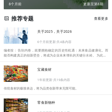
8个月前
更新至第8期
推荐专题
查看更多
关于2025，关于2026
6个月前更新·共4条内容
编者按： 告别内卷，就要拥抱确定的历史性机遇：未来食品健康化。而
能否构建真正的创新壁垒，将成为企业未来增长的关键分水岭。 为此，F
oodaily每日食品启动2026年度特别企划——《关于2025，关于2026》，
将以“创新产品”透视“未来机会”，以全球视野探寻中国机遇、增长解法，
宝藏食材
拆解年度标杆的增长逻辑与谋篇布局，深挖“药食同源”“低GI”“老龄营
养”“清洁标签”等热门赛道的爆品基因，从趋势预判、品类创新、未来增长
1年前更新·共19条内容
机会、企业战略布局以及渠道变革等，为行业提供务实、前瞻的开年创新
指南。
传统食材的极致表达，将为品类创新带来无限可能。
零食新物种