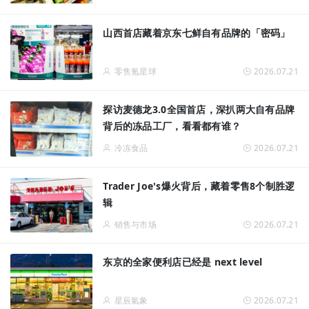
山西首店藏着京东七鲜自有品牌的「密码」
零售氪星球
2026.07.21
探访麦德龙3.0全国首店，深扒两大自有品牌
背后的冻品工厂，看看都有谁？
冷冻食品
2026.07.21
Trader Joe's爆火背后，藏着零售8个制胜逻
辑
销售与市场
2026.07.21
东京的全家便利店已经是 next level
星辰氣象
2026.07.21