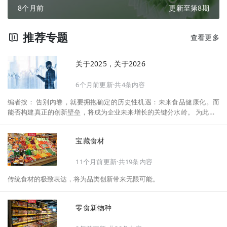
8个月前
更新至第8期
推荐专题
查看更多
关于2025，关于2026
6个月前更新·共4条内容
编者按： 告别内卷，就要拥抱确定的历史性机遇：未来食品健康化。而
能否构建真正的创新壁垒，将成为企业未来增长的关键分水岭。 为此，F
oodaily每日食品启动2026年度特别企划——《关于2025，关于2026》，
将以“创新产品”透视“未来机会”，以全球视野探寻中国机遇、增长解法，
宝藏食材
拆解年度标杆的增长逻辑与谋篇布局，深挖“药食同源”“低GI”“老龄营
养”“清洁标签”等热门赛道的爆品基因，从趋势预判、品类创新、未来增长
11个月前更新·共19条内容
机会、企业战略布局以及渠道变革等，为行业提供务实、前瞻的开年创新
指南。
传统食材的极致表达，将为品类创新带来无限可能。
零食新物种