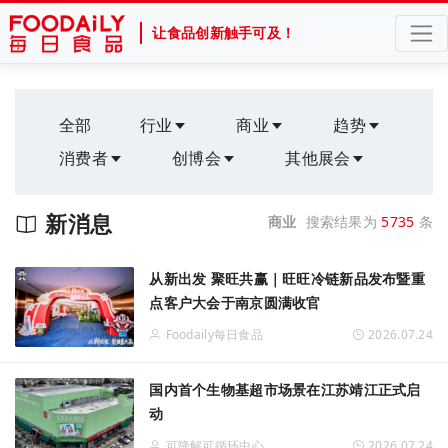
让食品创新触手可及！
全部
行业
商业
趋势
消费者
创博会
其他展会
新消息
商业
搜索结果为
5735
条
从新出发 聚旺共赢｜旺旺冷链新品发布暨重
点客户大会于南京圆满收官
Foodaily每日食品
2026.07.24
国内首个生物基超市场景在江苏靖江正式启
动
可降解可循环中心
2026.07.24