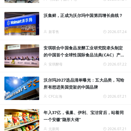
沃集鲜，正成为沃尔玛中国第四增长曲线？
新零售
2026.07.24
安琪联合中国食品发酵工业研究院牵头制定
的中国首个全球性国际食品法典(CAC）产品
标准发布
安琪酵母
2026.07.22
沃尔玛2027选品清单曝光：五大品类，写给
所有想进美国货架的中国品牌
CFC出海
2026.07.21
年入37亿，雀巢、伊利、宝洁背后，站着同
一个安徽“隐形大佬”
元新闻
2026.07.21