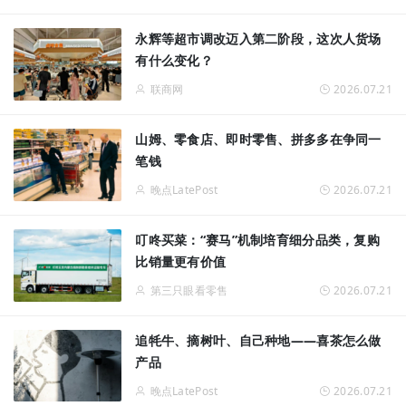
永辉等超市调改迈入第二阶段，这次人货场
有什么变化？
联商网
2026.07.21
山姆、零食店、即时零售、拼多多在争同一
笔钱
晚点LatePost
2026.07.21
叮咚买菜：“赛马”机制培育细分品类，复购
比销量更有价值
第三只眼看零售
2026.07.21
追牦牛、摘树叶、自己种地——喜茶怎么做
产品
晚点LatePost
2026.07.21