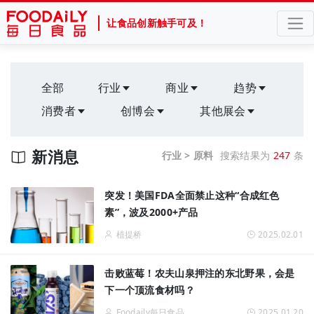
让食品创新触手可及！
全部
行业
商业
趋势
消费者
创博会
其他展会
新消息
行业 > 原料
搜索结果为
247
条
突发！美国FDA全面禁止这种“合成红色
素”，波及2000+产品
植提桥
2025.02.01
击败蓝莓！农夫山泉押注的东北野果，会是
下一个顶流食材吗？
Foodaily每日食品
2025.01.20