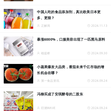
中国人吃的食品添加剂，真比欧美日本更
多、更狠？
正解局
2024.11.13
暴涨6000%，口服美容出现了一匹黑马原料
植提桥
2024.09.30
小蔬果爆发大品类，番茄未来千亿市场的增
长机会在哪？
第一食品资讯
2024.09.24
冯柳买成了安琪酵母的二股东
巨潮WAVE
2024.09.24