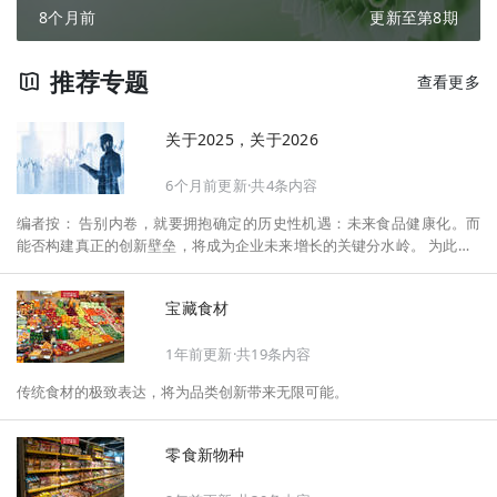
8个月前
更新至第8期
推荐专题
查看更多
关于2025，关于2026
6个月前更新·共4条内容
编者按： 告别内卷，就要拥抱确定的历史性机遇：未来食品健康化。而
能否构建真正的创新壁垒，将成为企业未来增长的关键分水岭。 为此，F
oodaily每日食品启动2026年度特别企划——《关于2025，关于2026》，
将以“创新产品”透视“未来机会”，以全球视野探寻中国机遇、增长解法，
宝藏食材
拆解年度标杆的增长逻辑与谋篇布局，深挖“药食同源”“低GI”“老龄营
养”“清洁标签”等热门赛道的爆品基因，从趋势预判、品类创新、未来增长
1年前更新·共19条内容
机会、企业战略布局以及渠道变革等，为行业提供务实、前瞻的开年创新
指南。
传统食材的极致表达，将为品类创新带来无限可能。
零食新物种