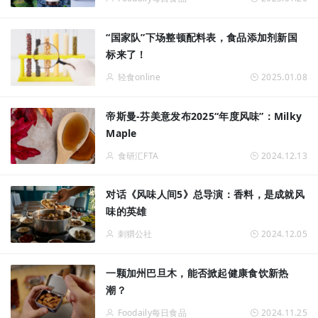
“国家队”下场整顿配料表，食品添加剂新国
标来了！
轻食online
2025.01.08
帝斯曼-芬美意发布2025“年度风味”：Milky
Maple
食研汇FTA
2024.12.13
对话《风味人间5》总导演：香料，是成就风
味的英雄
刺猬公社
2024.12.05
一颗加州巴旦木，能否掀起健康食饮新热
潮？
Foodaily每日食品
2024.11.25