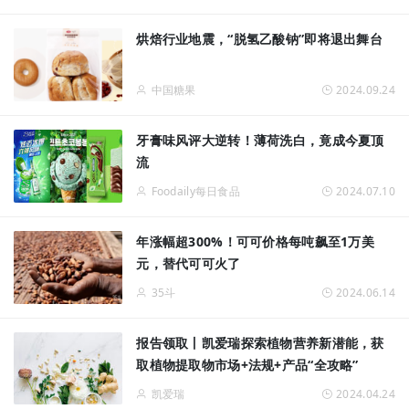
烘焙行业地震，“脱氢乙酸钠”即将退出舞台
中国糖果
2024.09.24
牙膏味风评大逆转！薄荷洗白，竟成今夏顶
流
Foodaily每日食品
2024.07.10
年涨幅超300%！可可价格每吨飙至1万美
元，替代可可火了
35斗
2024.06.14
报告领取丨凯爱瑞探索植物营养新潜能，获
取植物提取物市场+法规+产品“全攻略”
凯爱瑞
2024.04.24