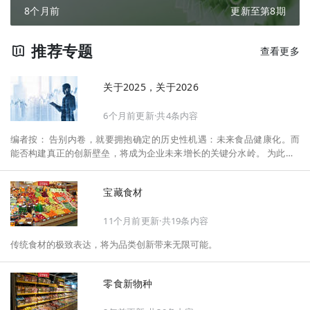
8个月前
更新至第8期
推荐专题
查看更多
关于2025，关于2026
6个月前更新·共4条内容
编者按： 告别内卷，就要拥抱确定的历史性机遇：未来食品健康化。而
能否构建真正的创新壁垒，将成为企业未来增长的关键分水岭。 为此，F
oodaily每日食品启动2026年度特别企划——《关于2025，关于2026》，
将以“创新产品”透视“未来机会”，以全球视野探寻中国机遇、增长解法，
宝藏食材
拆解年度标杆的增长逻辑与谋篇布局，深挖“药食同源”“低GI”“老龄营
养”“清洁标签”等热门赛道的爆品基因，从趋势预判、品类创新、未来增长
11个月前更新·共19条内容
机会、企业战略布局以及渠道变革等，为行业提供务实、前瞻的开年创新
指南。
传统食材的极致表达，将为品类创新带来无限可能。
零食新物种