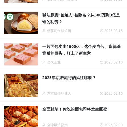
碱法原麦“创始人”被除名？从300万到3亿是
谁的功劳？
伊莎莉卡烘焙所
2025.03.15
一片面包卖出1600亿，这个麦当劳、肯德基
背后的巨头，盯上了新生意
当代企业
2025.02.10
2025年烘焙流行的风往哪吹？
东京烘焙职业人
2025.02.10
全面封杀！你吃的面包即将发生巨变
全球烘焙指南
2025.02.09