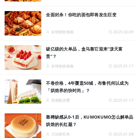
全面封杀！你吃的面包即将发生巨变
全球烘焙指南
2025.02.09
破亿级的大单品，盒马靠它迎来“泼天富
贵”？
全球烘焙指南
2025.01.17
不卷价格，4年覆盖50城，布鲁托何以成为
「烘焙界的快时尚」？
浪潮新消费
2025.01.17
靠稀缺感从0-1后，KUMOKUMO怎么解单品
烘焙的长红题？
刀法研究所
2025.01.08