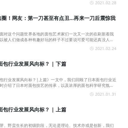
2021.02.28
火出圈！网友：第一刀甚至有点丑…再来一刀后震惊我
面对这个问题世界各地的面包艺术家们一次又一次的在刷新着我
以被人们做成各种有趣好玩的样子不过要说可爱可能还真没人能
n，一位生活在日本东
2021.02.24
包行业发展风向标？ | 下篇
包行业发展风向标？|上篇》一文中，我们回顾了日本面包行业近
时介绍了日本对面包技艺的传承，以及浓厚的面包科学研究氛
理论与技法学习。且
2021.01.31
包行业发展风向标？ | 上篇
芽、野蛮生长的初级阶段，无论是理论、技术亦或是创新，我们