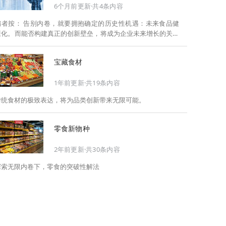
6个月前更新·共4条内容
告别内卷，就要拥抱确定的历史性机遇：未来食品健
康化。而能否构建真正的创新壁垒，将成为企业未来增长的关键
此，Foodaily每日食品启动2026年度特别企划——
《关于2025，关于2026》，将以“创新产品”透视“未来机会”，以
宝藏食材
全球视野探寻中国机遇、增长解法，拆解年度标杆的增长逻辑与
谋篇布局，深挖“药食同源”“低GI”“老龄营养”“清洁标签”等热门赛
1年前更新·共19条内容
道的爆品基因，从趋势预判、品类创新、未来增长机会、企业战
略布局以及渠道变革等，为行业提供务实、前瞻的开年创新指
传统食材的极致表达，将为品类创新带来无限可能。
南。
零食新物种
2年前更新·共30条内容
探索无限内卷下，零食的突破性解法