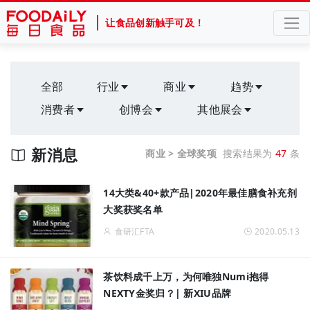
让食品创新触手可及！
全部
行业
商业
趋势
消费者
创博会
其他展会
新消息
商业 > 全球奖项
搜索结果为
47
条
14大类&40+款产品|2020年最佳膳食补充剂
大奖获奖名单
食研汇FTA
2020.05.13
茶饮料成千上万，为何唯独Numi抱得
NEXTY金奖归？| 新XIU品牌