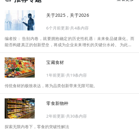
关于2025，关于2026
6个月前更新·共4条内容
编者按： 告别内卷，就要拥抱确定的历史性机遇：未来食品健康化。而
能否构建真正的创新壁垒，将成为企业未来增长的关键分水岭。 为此，F
oodaily每日食品启动2026年度特别企划——《关于2025，关于2026》，
将以“创新产品”透视“未来机会”，以全球视野探寻中国机遇、增长解法，
宝藏食材
拆解年度标杆的增长逻辑与谋篇布局，深挖“药食同源”“低GI”“老龄营
养”“清洁标签”等热门赛道的爆品基因，从趋势预判、品类创新、未来增长
1年前更新·共19条内容
机会、企业战略布局以及渠道变革等，为行业提供务实、前瞻的开年创新
指南。
传统食材的极致表达，将为品类创新带来无限可能。
零食新物种
2年前更新·共30条内容
探索无限内卷下，零食的突破性解法