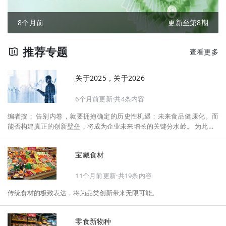
8个月前
更新至第8期
推荐专题
查看更多
关于2025，关于2026
6个月前更新·共4条内容
编者按： 告别内卷，就要拥抱确定的历史性机遇：未来食品健康化。而
能否构建真正的创新壁垒，将成为企业未来增长的关键分水岭。 为此，F
oodaily每日食品启动2026年度特别企划——《关于2025，关于2026》，
将以“创新产品”透视“未来机会”，以全球视野探寻中国机遇、增长解法，
宝藏食材
拆解年度标杆的增长逻辑与谋篇布局，深挖“药食同源”“低GI”“老龄营
养”“清洁标签”等热门赛道的爆品基因，从趋势预判、品类创新、未来增长
11个月前更新·共19条内容
机会、企业战略布局以及渠道变革等，为行业提供务实、前瞻的开年创新
指南。
传统食材的极致表达，将为品类创新带来无限可能。
零食新物种