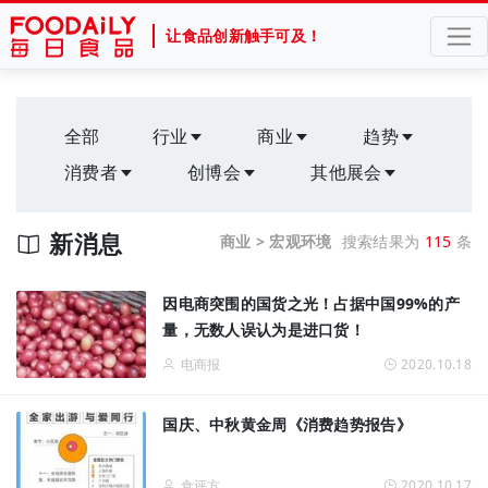
让食品创新触手可及！
全部
行业
商业
趋势
消费者
创博会
其他展会
新消息
商业 > 宏观环境
搜索结果为
115
条
因电商突围的国货之光！占据中国99%的产
量，无数人误认为是进口货！
电商报
2020.10.18
国庆、中秋黄金周《消费趋势报告》
食评方
2020.10.17