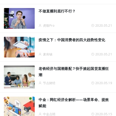
不做直播到底行不行？
虎嗅Pro
2020.05.21
疫情之下：中国消费者的四大趋势性变化
麦肯锡
2020.05.21
老铁经济与国潮最配？快手掀起国货直播狂
潮
节点财经
2020.05.19
中金：网红经济全解析——场景革命、提效
赋能
中金点睛
2020.05.15