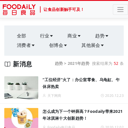
让食品创新触手可及！
全部
行业
商业
趋势
消费者
创博会
其他展会
新消息
趋势 > 2021年趋势
搜索结果为
52
条
“工位经济”火了：办公室零食、乌龟缸、午
休床热卖
天下网商
2020.12.23
怎么成为下一个钟薛高？Foodaily带来2021
年冰淇淋十大创新趋​势！
Foodaily每日食品
2020.12.02