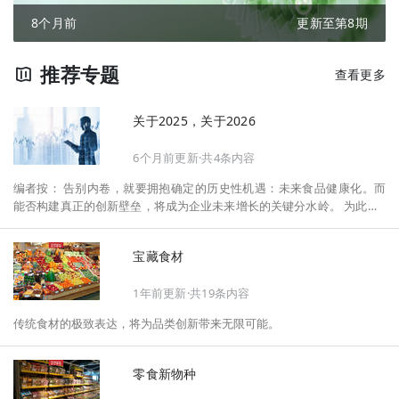
8个月前
更新至第8期
推荐专题
查看更多
关于2025，关于2026
6个月前更新·共4条内容
编者按： 告别内卷，就要拥抱确定的历史性机遇：未来食品健康化。而
能否构建真正的创新壁垒，将成为企业未来增长的关键分水岭。 为此，F
oodaily每日食品启动2026年度特别企划——《关于2025，关于2026》，
将以“创新产品”透视“未来机会”，以全球视野探寻中国机遇、增长解法，
宝藏食材
拆解年度标杆的增长逻辑与谋篇布局，深挖“药食同源”“低GI”“老龄营
养”“清洁标签”等热门赛道的爆品基因，从趋势预判、品类创新、未来增长
1年前更新·共19条内容
机会、企业战略布局以及渠道变革等，为行业提供务实、前瞻的开年创新
指南。
传统食材的极致表达，将为品类创新带来无限可能。
零食新物种