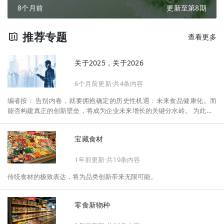
8个月前
更新至第8期
推荐专题
查看更多
关于2025，关于2026
6个月前更新·共4条内容
编者按： 告别内卷，就要拥抱确定的历史性机遇：未来食品健康化。而
能否构建真正的创新壁垒，将成为企业未来增长的关键分水岭。 为此，F
oodaily每日食品启动2026年度特别企划——《关于2025，关于2026》，
将以“创新产品”透视“未来机会”，以全球视野探寻中国机遇、增长解法，
宝藏食材
拆解年度标杆的增长逻辑与谋篇布局，深挖“药食同源”“低GI”“老龄营
养”“清洁标签”等热门赛道的爆品基因，从趋势预判、品类创新、未来增长
1年前更新·共19条内容
机会、企业战略布局以及渠道变革等，为行业提供务实、前瞻的开年创新
指南。
传统食材的极致表达，将为品类创新带来无限可能。
零食新物种