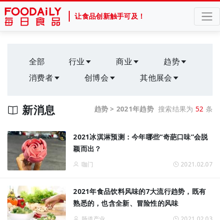
让食品创新触手可及！
全部
行业
商业
趋势
消费者
创博会
其他展会
新消息
趋势 > 2021年趋势
搜索结果为
52
条
2021冰淇淋预测：今年哪些“奇葩口味”会脱
颖而出？
咖门
2021.02.07
2021年食品饮料风味的7大流行趋势，既有
熟悉的，也含全新、冒险性的风味
肠道产业
2021.02.03