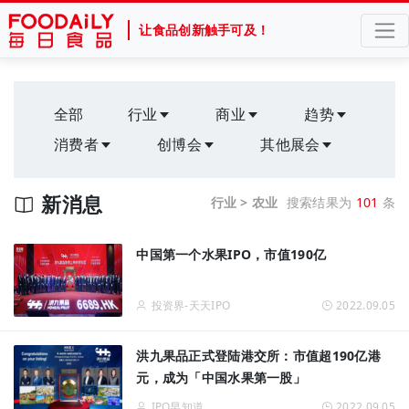
让食品创新触手可及！
全部
行业
商业
趋势
消费者
创博会
其他展会
新消息
行业 > 农业
搜索结果为
101
条
中国第一个水果IPO，市值190亿
投资界-天天IPO
2022.09.05
洪九果品正式登陆港交所：市值超190亿港
元，成为「中国水果第一股」
IPO早知道
2022.09.05