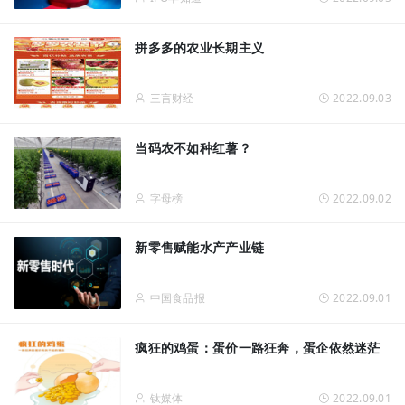
拼多多的农业长期主义
三言财经
2022.09.03
当码农不如种红薯？
字母榜
2022.09.02
新零售赋能水产产业链
中国食品报
2022.09.01
疯狂的鸡蛋：蛋价一路狂奔，蛋企依然迷茫
钛媒体
2022.09.01