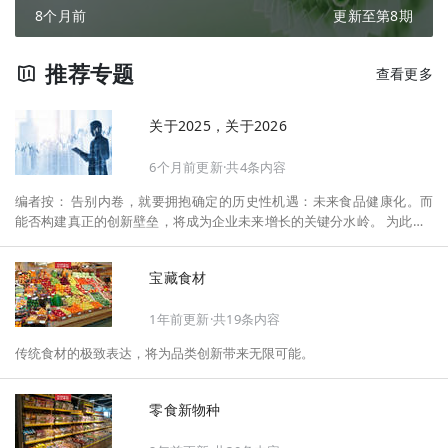
8个月前
更新至第8期
推荐专题
查看更多
关于2025，关于2026
6个月前更新·共4条内容
编者按： 告别内卷，就要拥抱确定的历史性机遇：未来食品健康化。而
能否构建真正的创新壁垒，将成为企业未来增长的关键分水岭。 为此，F
oodaily每日食品启动2026年度特别企划——《关于2025，关于2026》，
将以“创新产品”透视“未来机会”，以全球视野探寻中国机遇、增长解法，
宝藏食材
拆解年度标杆的增长逻辑与谋篇布局，深挖“药食同源”“低GI”“老龄营
养”“清洁标签”等热门赛道的爆品基因，从趋势预判、品类创新、未来增长
1年前更新·共19条内容
机会、企业战略布局以及渠道变革等，为行业提供务实、前瞻的开年创新
指南。
传统食材的极致表达，将为品类创新带来无限可能。
零食新物种