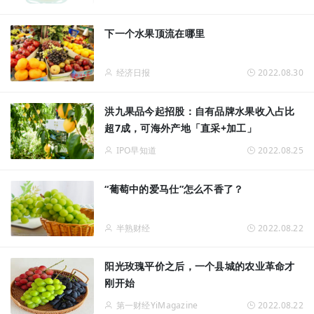
下一个水果顶流在哪里
经济日报
2022.08.30
洪九果品今起招股：自有品牌水果收入占比
超7成，可海外产地「直采+加工」
IPO早知道
2022.08.25
“葡萄中的爱马仕”怎么不香了？
半熟财经
2022.08.22
阳光玫瑰平价之后，一个县城的农业革命才
刚开始
第一财经YiMagazine
2022.08.22