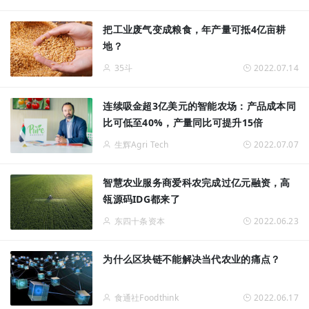
把工业废气变成粮食，年产量可抵4亿亩耕
地？
35斗
2022.07.14
连续吸金超3亿美元的智能农场：产品成本同
比可低至40%，产量同比可提升15倍
生辉Agri Tech
2022.07.07
智慧农业服务商爱科农完成过亿元融资，高
瓴源码IDG都来了
东四十条资本
2022.06.23
为什么区块链不能解决当代农业的痛点？
食通社Foodthink
2022.06.17