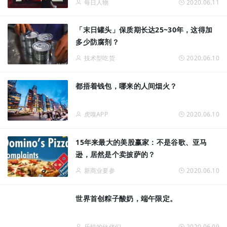
每日人物
2020.06.11
「末日罐头」保质期长达25~30年，这得加
多少防腐剂？
技术型吃货
2020.06.10
都捂着钱包，哪来的人间烟火？
虎嗅APP
2020.06.10
15年来最大的美股赢家：不是谷歌、亚马
逊，居然是个卖披萨的？
新商业要参
2020.06.10
世界首创粽子酸奶，端午限定。
乐纯的伙伴们
2020.06.09