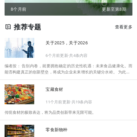
8个月前
更新至第8期
推荐专题
查看更多
关于2025，关于2026
6个月前更新·共4条内容
编者按： 告别内卷，就要拥抱确定的历史性机遇：未来食品健康化。而
能否构建真正的创新壁垒，将成为企业未来增长的关键分水岭。 为此，F
oodaily每日食品启动2026年度特别企划——《关于2025，关于2026》，
将以“创新产品”透视“未来机会”，以全球视野探寻中国机遇、增长解法，
宝藏食材
拆解年度标杆的增长逻辑与谋篇布局，深挖“药食同源”“低GI”“老龄营
养”“清洁标签”等热门赛道的爆品基因，从趋势预判、品类创新、未来增长
11个月前更新·共19条内容
机会、企业战略布局以及渠道变革等，为行业提供务实、前瞻的开年创新
指南。
传统食材的极致表达，将为品类创新带来无限可能。
零食新物种