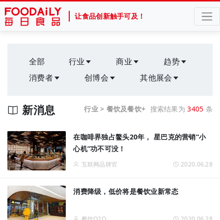
让食品创新触手可及！
全部
行业
商业
趋势
消费者
创博会
其他展会
新消息
行业 > 餐饮及餐饮+
搜索结果为
3405
条
在咖啡界独占鳌头20年， 星巴克的营销“小
心机”功不可没！
互联网品牌官
2020.06.28
消费降级，低价将是餐饮业新常态
餐饮O2O
2020.06.28