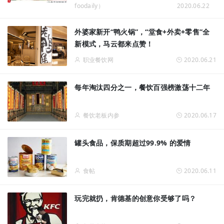
foodaily）
2020.06.22
外婆家新开“鸭火锅”，“堂食+外卖+零售”全
新模式，马云都来点赞！
职业餐饮网
2020.06.21
每年淘汰四分之一，餐饮百强榜激荡十二年
餐饮老板内参
2020.06.17
罐头食品，保质期超过99.9% 的爱情
食帖
2020.06.11
玩完就扔，肯德基的创意你受够了吗？