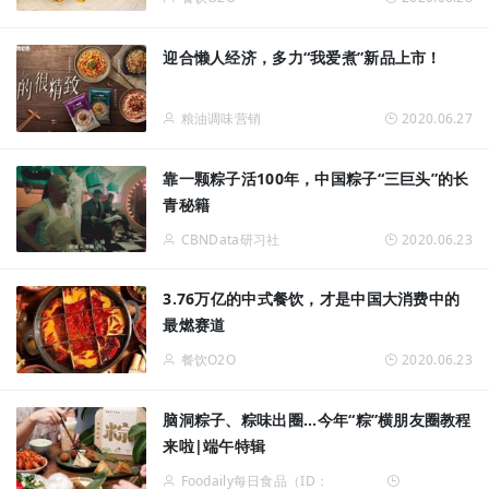
迎合懒人经济，多力“我爱煮”新品上市！
粮油调味营销
2020.06.27
靠一颗粽子活100年，中国粽子“三巨头”的长
青秘籍
CBNData研习社
2020.06.23
3.76万亿的中式餐饮，才是中国大消费中的
最燃赛道
餐饮O2O
2020.06.23
脑洞粽子、粽味出圈...今年“粽”横朋友圈教程
来啦|端午特辑
Foodaily每日食品（ID：