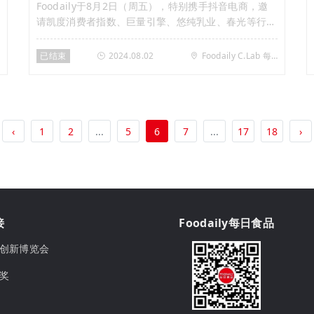
Foodaily于8月2日（周五），特别携手抖音电商，邀
请凯度消费者指数、巨量引擎、悠纯乳业、春光等行业
大咖，共同探讨冰饮的夏日新商机。
已结束
2024.08.02
Foodaily C.Lab 每日食品创新加速实验室 · 上海
‹
1
2
...
5
6
7
...
17
18
›
接
Foodaily每日食品
ily创新博览会
球奖