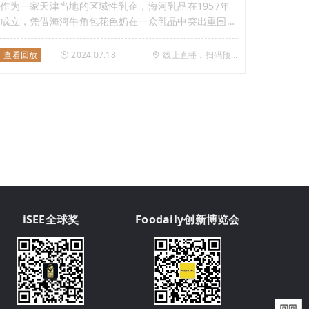
作为一家天津当地的区域性乳企，海河乳品在1957年
成立，凭借海河牛角包花色奶在一众乳品中突出重围，
相继推出可可牛奶、草莓牛奶、巧克力牛奶等热销产
品，近期又凭借香菜牛油果牛奶、薄巧牛奶再度引爆消
查看回放
2024.07.18
线上直播，扫码预约
费市场。 海河的系列风味乳为何总能抓取国民的注意
力，准确把握消费热点，屡次破圈？ 此次，我们非常
荣幸邀请到海河乳品有限公司党委书记、董事长邹旸。
在海河乳品任职3年，邹旸通过一系列打法让海河乳品
从一众区域乳企中快速崛起实现稳健增长，并把海河这
一老字号打造成备受国民关注的“网红”品牌，成为天津
市的地域名片之一。 今晚19:30，锁定Foodaily创新直
播，Foodaily首席内容官Frank将对话海河乳品有限公
司党委书记、董事长邹旸，一同解析海河系列风味乳打
造爆品的路径，敬请期待！
iSEE全球奖
Foodaily创新博览会