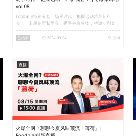
vol.08
Foodaily特别策划「场景时代，把握运动营养新机
会！」主题创新私享会，携手生合生物，特邀沙利文、
诺特兰德、Foodaily研究院，分享关于运动营养市场的
消费洞察、全球趋势、创新解决方案、场景营销策略
已结束
2024.09.24
上海
等，并将围绕主题进行全球创新产品的品鉴和共创互
动，共同探讨如何抓住运动营养领域的新增长机会！
直播
火爆全网？聊聊今夏风味顶流「薄荷」|
Foodaily创新直播