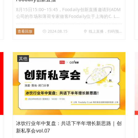
8月15日15:00~15:45，Foodaily创新直播邀请到ADM
公司的市场和薄荷专家做客Foodaily位于上海的C. Lab
创新加速实验室，以直播对话形式解密薄荷密码，畅谈
风味创新的方法论。
查看回放
2024.08.15
线上直播，扫码预约
其他
冰饮行业年中复盘：共话下半年增长新思路 | 创
新私享会vol.07