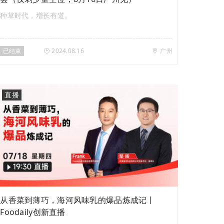
种草时代，增长有道。
已结束
2024.08.16
广州
直播
从香菜到薄巧，海河风味乳的爆品炼成记丨
Foodaily创新直播