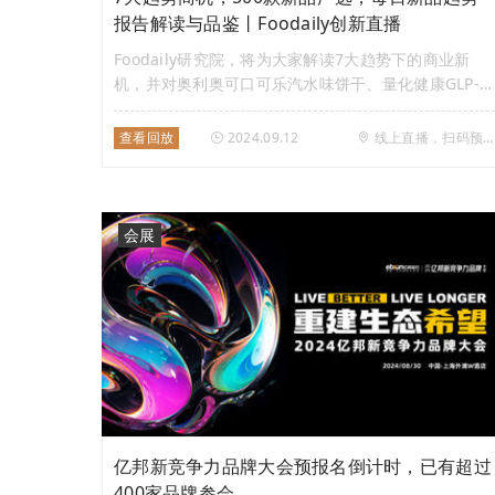
报告解读与品鉴丨Foodaily创新直播
Foodaily研究院，将为大家解读7大趋势下的商业新
机，并对奥利奥可口可乐汽水味饼干、量化健康GLP-1
冷泡豆浆粉、喜茶羽衣纤体瓶、麻辣王子黑松露辣条月
饼等10款亮点新品、话题爆品带来解析与现场品鉴。
查看回放
2024.09.12
线上直播，扫码预约
直播间还可领取干货满满的《每日新品趋势报告（9月
刊）》
会展
亿邦新竞争力品牌大会预报名倒计时，已有超过
400家品牌参会