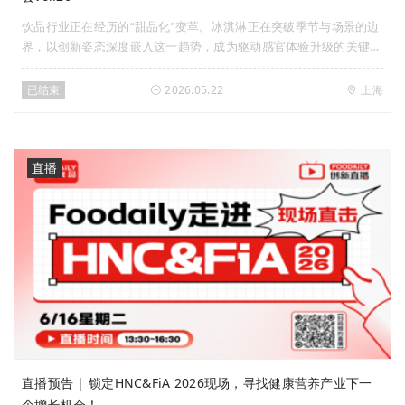
饮品行业正在经历的“甜品化”变革。冰淇淋正在突破季节与场景的边
界，以创新姿态深度嵌入这一趋势，成为驱动感官体验升级的关键变
量。在此背景下，Foodaily将于5月22日（周五）携手国民冰淇淋品
牌八喜，特别策划「饮品甜品化，冰淇淋跨界“卷”出新曲线」主题
已结束
2026.05.22
上海
「创新私享会」，诚邀行业先行者走进八喜工厂，系统探索冰淇淋在
饮品甜品化浪潮中的跨界潜力与爆款思路。
直播
直播预告 | 锁定HNC&FiA 2026现场，寻找健康营养产业下一
个增长机会！