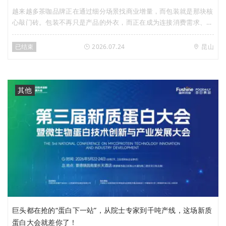
越来越多茶咖品牌正在通过细分场景找商业增量，而包装就是那块核
心敲门砖。包装不再只是产品的外衣，而正在成为连接消费需求、重
塑消费场景、创造商业增量的重要载体。在此背景下，Foodaily于7
月24日（周五）携手国际包装企业利乐，特别策划「场景定爆品，即
已结束
2026.07.24
昆山
饮茶咖的下一个商业增量」创新私享会，聚焦即饮茶&即饮咖啡赛
道，深入探讨以下问题：哪些细分场景正在跑出新增量？从全球视野
来看，还有哪些已经被验证的增长方向？功能化、养生化、新鲜体
验，将如何重构下一代即饮茶咖产品？品牌如何通过产品、工艺与包
其他
装创新打造差异化体验？从场景洞察到产品落地，包装创新如何帮助
品牌兼顾体验价值与商业价值？
巨头都在抢的“蛋白下一站”，从院士专家到千吨产线，这场新质
蛋白大会就差你了！