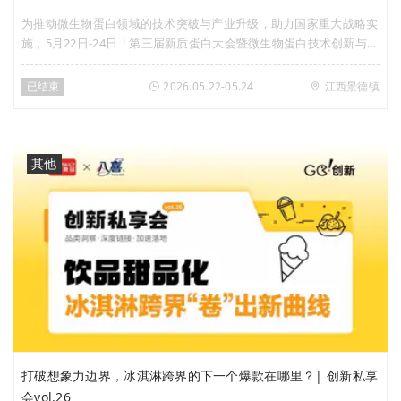
为推动微生物蛋白领域的技术突破与产业升级，助力国家重大战略实
施，5月22日-24日「第三届新质蛋白大会暨微生物蛋白技术创新与产
业发展大会」在江西省景德镇市召开。Foodaily联合富祥股份深度参
与策划该专题内容，全力助推蛋白创新赛道的发展，深入探讨新质蛋
已结束
2026.05.22-05.24
江西景德镇
白创新发展与增长。
其他
打破想象力边界，冰淇淋跨界的下一个爆款在哪里？| 创新私享
会vol.26