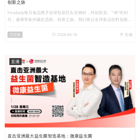
创新之旅
Foodaily每日食品携手全球包装巨头安姆科，特别策划 「“鲜"吃时
代，健康零食的爆款思路」创新之旅。我们将以全球食品饮料创新风
向标——Foodaily创新博览会为起点，从全球视野出发，捕获前沿创
新灵感；再走进亚太区最大包装创新基地——安姆科亚太研发中心，
已结束
2026.04.16
无锡
探秘包装技术如何赋能原型落地，加速概念共创。 一站式打通「趋
势→灵感→原型」创新闭环，全程沉浸式体验食品创新全链路，让健
康零食的创新想法从“脑洞”变为“可落地的方案”，共同解码健康零食
的爆款底层逻辑！ 本次活动仅限30-40席，聚焦意向开发肉类/卤味/
直播
海鲜水产/豆类素食等品类的即食餐饮菜肴或即食零食品类，定向特
邀品牌方/渠道方/食品代工的产品、研发、市场、包装、采购负责人
参与，实名审核制报名已正式开启，扫描下方海报二维码填写信息，
即有机会与行业大咖共探零食品类新机！ 活动安排
直击亚洲最大益生菌智造基地：微康益生菌