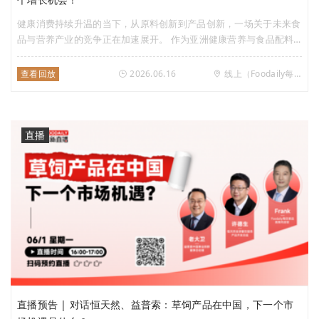
健康消费持续升温的当下，从原料创新到产品创新，一场关于未来食
品与营养产业的竞争正在加速展开。 作为亚洲健康营养与食品配料
领域的标志性展会，2026 HNC亚洲天然及保健品展与FiA健康天然原
料、食品配料展览会即将同期启幕。 前者立足大健康终端消费市
查看回放
2026.06.16
线上（Foodaily每日食品视频号）
场，汇聚两千余个国内外知名营养健康品牌，聚焦健康新品迭代、消
费趋势变迁等核心赛道，全景呈现市场最前沿的消费需求；后者则汇
聚食品配料优质供应商，聚焦功能性食品配料发展方向。 从消费者
需求洞察到产品创新落地，从终端品牌竞争到上游技术突破，两大展
直播
会联动构建起覆盖全产业链的创新生态，也成为观察未来十年健康食
品产业趋势的重要窗口。 2026年的创新风向又将吹向哪里？
直播预告 | 对话恒天然、益普索：草饲产品在中国，下一个市