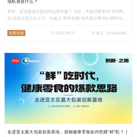
场机遇是什么？
草饲，是否能成为新的乳品增长极？ 当前，中国消费者对“草饲乳
品”的关注度正在上升。社媒上“草饲奶源”相关笔记量环比增长约
66%，互动量提升超140%，用户关注度与参与度同步放大，整体热
度明显走高。 可以说，“草饲乳品”的消费需求已经形成，但行业仍面
查看回放
2026.06.01
线上（Foodaily每日食品视频号）
临诸多现实挑战。 作为一个具备商业价值的细分品类，草饲乳品的
长期健康发展，不能只靠企业各自定义，它更需要一套清晰、统一、
可信的规则来界定和保护。 参考全球经验，政府层面的制度介入，
往往是产业走向成熟的关键一步。标准的出台，不仅是产业成熟的标
志，更是推动它从粗放增长迈向高质量发展的支点。 2025年，新西
兰正式发布国家级草饲标准。作为这一标准的实践者，恒天然及其旗
下安佳、安佳专业乳品、NZMP，是否有值得我们借鉴的经验？对于
中国市场而言，消费者的需求已被充分唤醒，但要把这股势能真正转
化为一个更成熟的产业赛道，还需要什么？ 6月1日（星期一）
16:00，Foodaily每日食品将对话恒天然、益普索，从技术、消费者
与趋势三个维度，共同探讨草饲乳品的破局之路。
走进亚太最大包装创新基地，探秘健康零食如何把握“鲜”机？ |