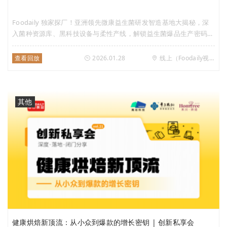
Foodaily 独家探厂！亚洲领先微康益生菌研发智造基地大揭秘，深
入菌种资源库、黑科技设备与柔性产线，解锁益生菌爆品生产密码，
BC99 等明星菌株爆款方案全公开，全链路赋能产业创新！
查看回放
2026.01.28
线上（Foodaily视频号）
其他
健康烘焙新顶流：从小众到爆款的增长密钥 | 创新私享会