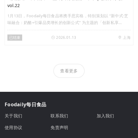
vol.22
1月13日，Foodaily每日食品将携手思宾格，特别策划以 “新中式·芝
味融合：奶酪+引爆品类增长的创新公式” 为主题的「创新私享
会」，将与创新代表品牌、研发专家及行业智库一同，解码“奶酪
+”爆款密码，将趋势洞察转化为可落地的增长机遇。
已结束
2026.01.13
上海
查看更多
Foodaily每日食品
关于我们
联系我们
加入我们
使用协议
免责声明