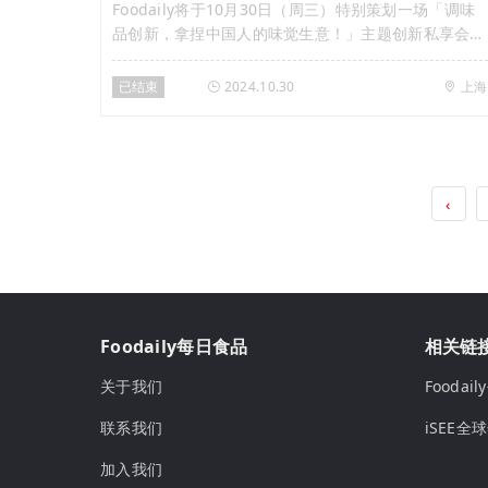
Foodaily将于10月30日（周三）特别策划一场「调味
品创新，拿捏中国人的味觉生意！」主题创新私享会，
携手安姆科、思宾格等解决方案企业，以及艾瑞咨询等
市场调研公司，并邀请调味品赛道头部品牌，带来创新
已结束
2024.10.30
上海
灵感、创新经验等不同维度的主题分享。
‹
Foodaily每日食品
相关链
关于我们
Fooda
联系我们
iSEE全
加入我们