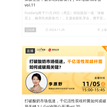
vol.11
Foodaily将于11月29日（周五）特别策划一场「体验
至上，畅享吃肉新食代！」主题创新私享会，携手安姆
科、安琪酵母等解决方案企业，并邀请Foodaily研究
院、肉制品赛道头部品牌，来到线下共同探讨肉制品的
已结束
2024.11.29
上海
新商机、新思路、新方案。
直播
打破酸奶市场低迷，千亿活性双歧杆菌如何成破
局关键？| Go!创新公开课vol.70