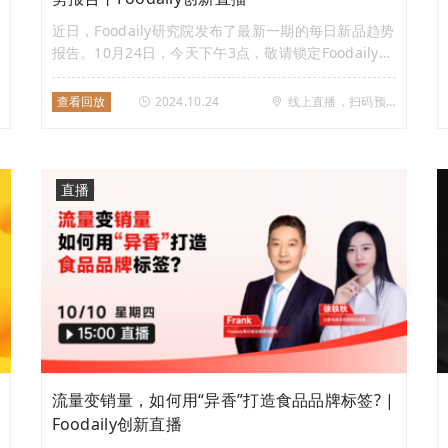
近日，Foodaily研究院发布了最新一期的每日新品趋势
报告。10月24日，今天下午3点，敬请锁定Foodaily创
新直播！ Foodaily研究院，将为大家解读9大趋势下的
商业新机，并对Venchi圣诞倒数日历巧克力礼盒、百
查看回放
2024.10.24
线上直播，扫码预约
草味×7喜×美年达一口芒果条、洽洽臭门系列瓜子、喜
茶去火*纤体瓶等14款亮点新品、话题爆品带来解析与
现场品鉴。直播间还可领取干货满满的《每日新品趋势
报告（10月刊）》。
直播
流量变销量，如何用“异香”打造食品品牌标签? |
Foodaily创新直播