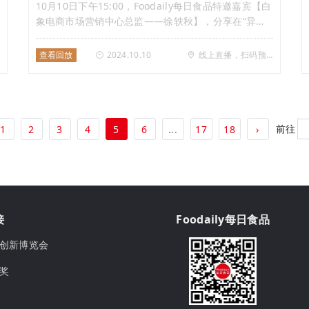
10月10日下午15:00，Foodaily每日食品特邀嘉宾【白
象电商市场营销中心总监——徐轶秋】，分享在“异香
突起”热潮下， 如何用热点爆品塑造品牌新名片！
查看回放
2024.10.10
线上直播，扫码预约
前往
1
2
3
4
5
6
...
17
18
›
接
Foodaily每日食品
ily创新博览会
球奖