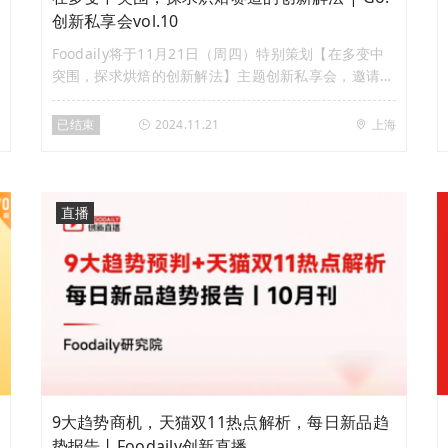
创新私享会vol.10
Foodaily将于11月21日（周四）特别策划【在多变中
突围，探求烘焙的创新解法】主题创新私享会，邀请来
自行业智库、头部解决方案公司、烘焙品牌代表等演讲
嘉宾，围绕烘焙市场创新趋势展开，通过趋势洞察、案
已结束
2024.11.21
上海
例分享、经验交流、圆桌讨论等多个维度，帮助品牌深
入理解市场需求，助力品牌在烘焙赛道中找到破局之
法。
直播
9大趋势商机，天猫双11热点解析，每日新品趋
势报告丨Foodaily创新直播