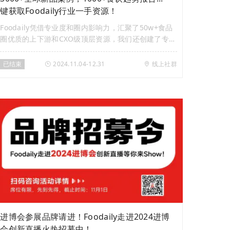
键获取Foodaily行业一手资源！
Foodaily凭借专业度和圈内影响力，汇聚了50w+食品
圈优质的上下游和CXO级顶层资源，我们还创建了专属
食饮人的10w+交流社群「Foodaily食品饮料创新交流
群」&「Foodaily供需资源对接群」，群内不仅分享前
已结束
2024.11.04-12.31
线上社群
沿行业资讯，还提供优质资源间的链接，并且通过「每
日新品」服务协助品牌主理人/创始人做品牌和新品营
销，切实帮助解决食饮人的困境问题。
进博会参展品牌请进！Foodaily走进2024进博
会创新直播火热招募中！