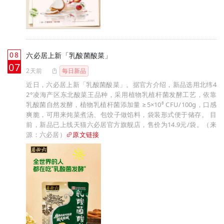
08
六必居上新「乳酸菌酸菜」
月
07
2天前
每日新品
近日，六必居上新「乳酸菌酸菜」。据官方介绍，新品选用北纬4
2°凌海产区东北酸菜王品种，采用植物乳植杆菌发酵工艺，依靠
乳酸菌自然发酵，植物乳植杆菌添加量 ≥5×10⁸ CFU/100g，口感
爽脆，可用来炖菜煮汤、包饺子做馅料，袋装形式便于储存。 目
前，新品已上线天猫六必居官方旗舰店，售价为14.9元/袋。（来
源：六必居）
原文链接