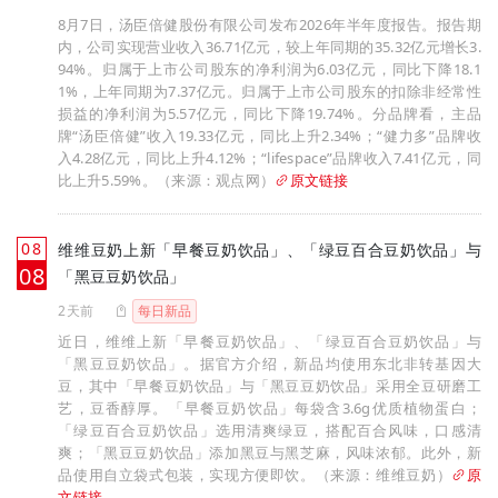
8月7日，汤臣倍健股份有限公司发布2026年半年度报告。报告期
内，公司实现营业收入36.71亿元，较上年同期的35.32亿元增长3.
94%。归属于上市公司股东的净利润为6.03亿元，同比下降18.1
1%，上年同期为7.37亿元。归属于上市公司股东的扣除非经常性
损益的净利润为5.57亿元，同比下降19.74%。分品牌看，主品
牌“汤臣倍健”收入19.33亿元，同比上升2.34%；“健力多”品牌收
入4.28亿元，同比上升4.12%；“lifespace”品牌收入7.41亿元，同
比上升5.59%。（来源：观点网）
原文链接
08
维维豆奶上新「早餐豆奶饮品」、「绿豆百合豆奶饮品」与
月
08
「黑豆豆奶饮品」
2天前
每日新品
近日，维维上新「早餐豆奶饮品」、「绿豆百合豆奶饮品」与
「黑豆豆奶饮品」。据官方介绍，新品均使用东北非转基因大
豆，其中「早餐豆奶饮品」与「黑豆豆奶饮品」采用全豆研磨工
艺，豆香醇厚。「早餐豆奶饮品」每袋含3.6g优质植物蛋白；
「绿豆百合豆奶饮品」选用清爽绿豆，搭配百合风味，口感清
爽；「黑豆豆奶饮品」添加黑豆与黑芝麻，风味浓郁。此外，新
品使用自立袋式包装，实现方便即饮。（来源：维维豆奶）
原
文链接