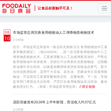
让食品创新触手可及！
08
市场监管总局完善食用植物油人工增香物质检验技术
月
10
2小时前
近日，市场监管总局发布《食品补充检验方法 食用植物油中乙基
麦芽酚的测定》（BJS202604），进一步完善食用植物油中人工
增香物质检验技术。乙基麦芽酚为人工合成增香添加剂，严禁在
食用植物油中添加使用，但部分不法商家在劣质植物油、过期翻
新油脂中非法添加，以掩盖哈喇异味或伪造高端油品香气。新方
法优化检测流程，适用于大豆油、花生油、芝麻油等主流食用植
物油，可实现对乙基麦芽酚精准定性、定量检测。下一步，市场
监管部门将强化方法应用，严厉打击食用植物油非法添加、掺杂
掺假违法行为。（来源：市场监督管理总局）
原文链接
汤臣倍健发布2026年上半年财报，营业收入约37亿元
2小时前