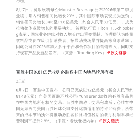
2天前
8月7日，魔爪饮料母企Monster Beverage公布2026年第二季度
业绩，期内销售额同比增长20%，其中国际市场表现尤为强劲，
销售额同比增长34%至11.6亿美元（约合人民币83亿元），成为
推动整体业绩增长的重要动力。 首席执行官Hilton H. Schlosber
g表示，国际业务继续对收入增长作出重要贡献。管理层认为能量
饮料品类仍在吸引新消费者、拓展消费场景并提高家庭渗透率，
因此公司在2026年加大多个平台和合作项目的营销投入，同时支
持现有产品及新品发布。（来源：Tranding Key）
原文链接
百胜中国以81亿元收购必胜客中国内地品牌所有权
2天前
8月7日，百胜中国宣布，公司已完成以12亿美元（折合人民币约
81.48亿元）向美国百胜环球公司(Yum!Brands)收购必胜客品牌
在中国内地所有权的交易。百胜中国称，交易完成后，必胜客中
国无须再向美国百胜环球公司支付此前适用的特许经营费，所带
来的成本节约预计将推动必胜客扣除增值税后的餐厅利润率和经
营利润率提升2.8%。（来源：餐饮老板内参）
原文链接