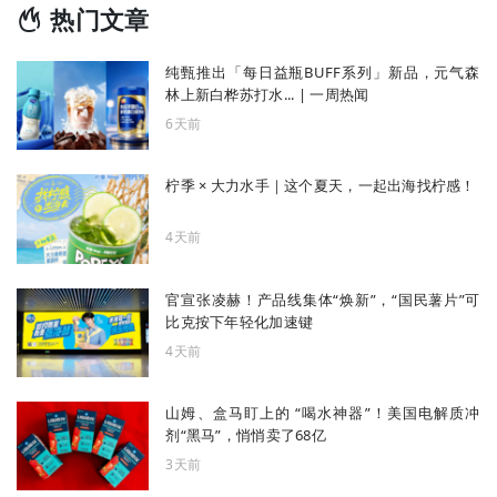
热门文章
纯甄推出「每日益瓶BUFF系列」新品，元气森
林上新白桦苏打水... | 一周热闻
6天前
柠季 × 大力水手｜这个夏天，一起出海找柠感！
4天前
官宣张凌赫！产品线集体“焕新”，“国民薯片”可
比克按下年轻化加速键
4天前
山姆、盒马盯上的 “喝水神器”！美国电解质冲
剂“黑马”，悄悄卖了68亿
3天前