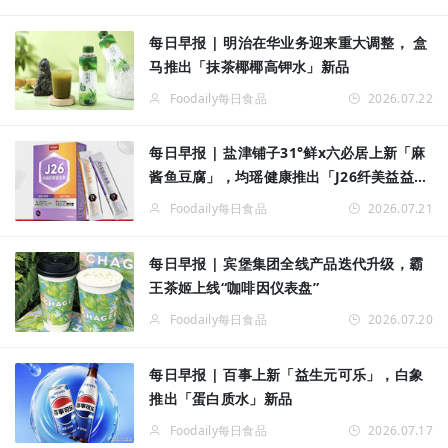
每日早报 | 明治在华业务迎来重大调整， 盒
马推出「抹茶椰椰高钾水」新品
Foodaily每日食品
2026.07.22
每日早报 | 盐津铺子31°鲜x六必居上新「麻
酱鱼豆腐」，均瑶健康推出「J26纤美益益生
菌粉」新品
Foodaily每日食品
2026.07.21
每日早报 | 宾堡集团全线产品迭代升级，霸
王茶姬上线“咖啡因仪表盘”
Foodaily每日食品
2026.07.20
每日早报 | 百事上新「益生元可乐」，白象
推出「蛋白质水」新品
Foodaily每日食品
2026.07.17