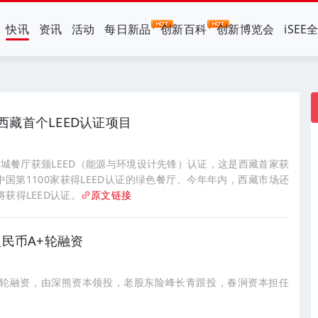
快讯
资讯
活动
每日新品
创新百科
创新博览会
iSEE
藏首个LEED认证项目
城餐厅获颁LEED（能源与环境设计先锋）认证，这是西藏首家获
中国第1100家获得LEED认证的绿色餐厅。今年年内，西藏市场还
获得LEED认证。
原文链接
人民币A+轮融资
A+轮融资，由深熊资本领投，老股东险峰长青跟投，春涧资本担任