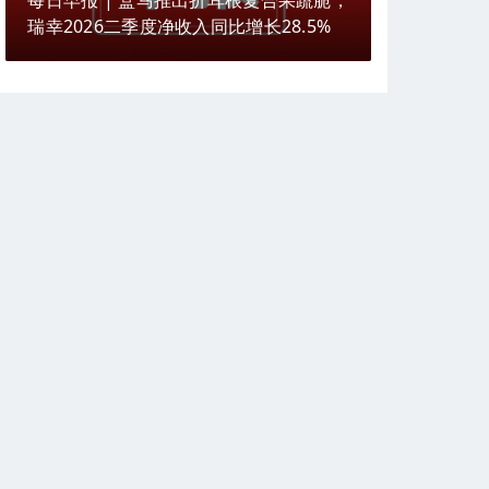
每日早报 | 盒马推出折耳根复合果蔬脆，
瑞幸2026二季度净收入同比增长28.5%