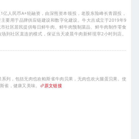
成1亿人民币A+轮融资，由深熊资本领投，老股东险峰长青跟投，
主要用于品牌供应链建设和数字化建设。牛大吉成立于2019年9
城市社区居民提供每日鲜牛肉、鲜牛肉预制菜品、鲜牛肉制作零食
牧场到社区直连的模式，保证当天凌晨牛肉新鲜现宰2小时到店。
品
贝果系列，包括无肉也欢帕斯雀牛肉贝果，无肉也欢火腿蛋贝果。使
帕斯雀，健康又美味。
原文链接