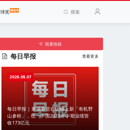
搜索
全球奖
我要投稿
每日早报
查看更多
2026.08.07
每日早报 | 童涵春堂在山姆上新「有机野
山参粉」，统一中国2026年中期业绩营
收173亿元