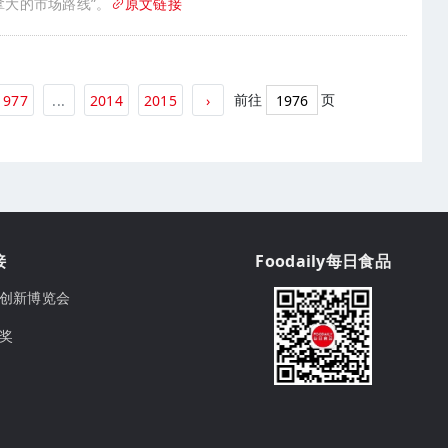
拿大的市场路线”。
原文链接
前往
页
1977
...
2014
2015
›
接
Foodaily每日食品
ily创新博览会
球奖