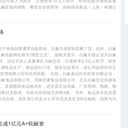
，法定代表人为周兵，注册资本10万人民币，经营范围含预包装食
机械设备的销售；餐饮企业管理等，由钟薛高食品（上海）有限公
格
，不少方便面品牌遭受负面影响，白象方便面却卖断了货。此外，白象
象也被网友称为“国货之光”。 据相关显示，白象关联企业为白象
1月，法定代表人及董事长为姚忠良，注册资本3.5亿人民币，经营
；调味品生产；食品进出口等。股东信息显示，该公司由郑州市正
管理有限公司等共同持股。 目前，白象食品对外投资30家企业，
白象食品有限公司、河南优麦食品有限公司、北京白象文化传媒有
区。其版图除食品相关外，还涉及文化传媒、广告营销、电商、物
2家分支机构，目前为存续状态的有3家。 另外，食品安全信息显
均为合格；其投资公司及分公司等也涉及近300次抽检，结果均为
完成1亿元A+轮融资