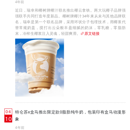
4年前
近日，瑞幸和椰树牌椰汁联名推出椰云拿铁。两大玩椰子品牌强
强联手共同打造年度新品。椰树牌椰汁34年来从未与其他品牌联
名，瑞幸是第一个联名品牌，采用环状分子包埋技术，用椰浆代
替常规奶盖，搅打出云朵般丰盈细腻的奶沫，零乳糖，零脂肪
末，冷榨生椰浆注入灵魂，轻甜爽滑。
原文链接
04
特仑苏x盒马推出限定款0脂肪纯牛奶，包装印有盒马动漫形
月
10
象
4年前