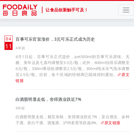
让食品创新触手可及！
04
百事可乐官宣涨价，3元可乐正式成为历史
月
11
4年前
4月1日起，百事可乐正式提价，pet500ml的百事可乐原味、无
糖、美年达及七喜均调整至3.5元/瓶；此外，600ml佳得乐调整至
6元/瓶，330ml果缤纷调整至2.5元/瓶，300ml纯水乐气泡水调整
至2.5元/瓶。目前，各个区域的经销商已陆续得到通知。
原文
链接
白酒股明显走低，舍得酒业跌近7%
4年前
白酒股明显走低，截至发稿，舍得酒业跌近7%，皇台酒业、金种
子酒、老白干酒、酒鬼酒、泸州老窖等跌超4%。
原文链接