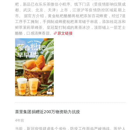
杷，新品已在乐乐茶微信小程序、线下门店（受疫情影响仅限成
都、武汉、北京、天津）上市，江浙沪等疫情防控区域延期上
市。 据官方介绍，黄金枇杷酪酪将枇杷添加百花蜂蜜，经过7道
工序手工腌制，手捣制成蜂蜜枇杷果茸铺于杯底，添加桂花冻和
鲜萃茉莉翠峰茶、皇冠梨打制成的果茶冰沙，顶部铺上一层芝士
酪酪，口感清爽香甜。
原文链接
茶里集团捐赠近200万物资助力抗疫
4年前
当前，新冠疫情肆虐多个省份，防疫工作面临严峻挑战。医护人