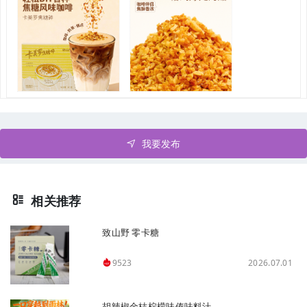
我要发布
相关推荐
致山野 零卡糖
2026.07.01
9523
胡辣椒金桔柠檬味傣味料汁