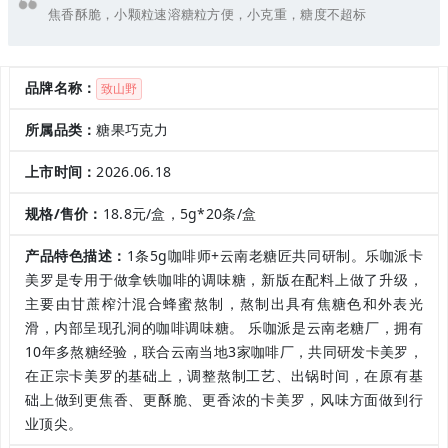
焦香酥脆，小颗粒速溶糖粒方便，小克重，糖度不超标
品牌名称：
致山野
所属品类：
糖果巧克力
上市时间：
2026.06.18
规格/售价：
18.8元/盒，5g*20条/盒
产品特色描述：
1条5g咖啡师+云南老糖匠共同研制。乐咖派卡
美罗是专用于做拿铁咖啡的调味糖，新版在配料上做了升级，
主要由甘蔗榨汁混合蜂蜜熬制，熬制出具有焦糖色和外表光
滑，内部呈现孔洞的咖啡调味糖。 乐咖派是云南老糖厂，拥有
10年多熬糖经验，联合云南当地3家咖啡厂，共同研发卡美罗，
在正宗卡美罗的基础上，调整熬制工艺、出锅时间，在原有基
础上做到更焦香、更酥脆、更香浓的卡美罗，风味方面做到行
业顶尖。