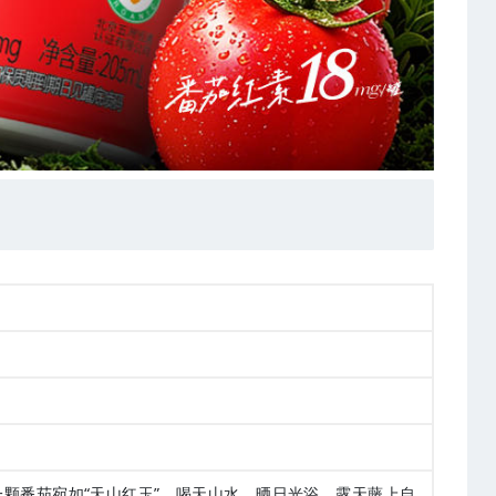
颗番茄宛如“天山红玉”，喝天山水、晒日光浴，露天藤上自