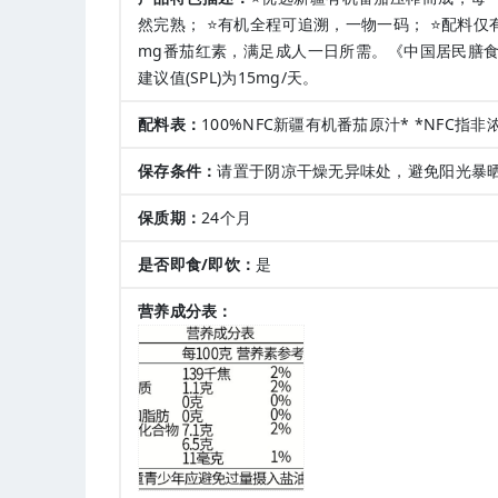
然完熟； ⭐有机全程可追溯，一物一码； ⭐配料仅有
mg番茄红素，满足成人一日所需。《中国居民膳食营
建议值(SPL)为15mg/天。
配料表：
100%NFC新疆有机番茄原汁* *NFC指
保存条件：
请置于阴凉干燥无异味处，避免阳光暴
保质期：
24个月
是否即食/即饮：
是
营养成分表：