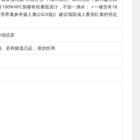
100%NFC新疆有机番茄原汁，不加一滴水； ⭐一罐含有18
养素参考摄入量(2023版)》建议我国成人番茄红素的特定
非浓缩还原
晒。若有罐盖凸起，请勿饮用