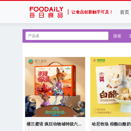
首页
让食品创新触手可及！
搜索
楼兰蜜语 疯狂动物城特级六星一等和田大红枣礼盒2kg 枣来福气礼
哈尼牧场 棕酪白酪