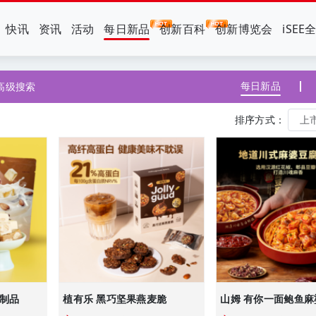
快讯
资讯
活动
每日新品
创新百科
创新博览会
iSEE
每日新品
高级搜索
排序方式：
奶制品
植有乐 黑巧坚果燕麦脆