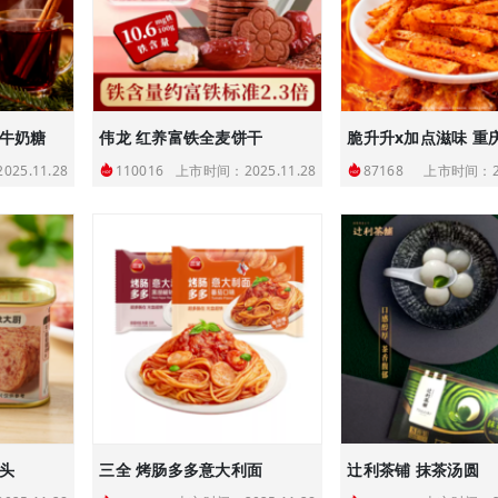
味牛奶糖
伟龙 红养富铁全麦饼干
25.11.28
上市时间：2025.11.28
上市时间：20
110016
87168
头
三全 烤肠多多意大利面
辻利茶铺 抹茶汤圆