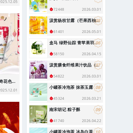
25.12.05
2026.03.01
72448
汲赏杨枝甘露（芒果西柚复合果汁饮料）290g
2026.05.01
61401
盒马 绿野仙踪 青苹果羽衣甘蓝奇亚籽酸奶昔 400g
2026.04.15
58150
汲赏膳食纤维果汁饮品（葡萄味）
2026.03.01
54822
海河 夏威夷果黄油曲奇花色牛奶
小罐茶冷泡茶 抹茶玉露
25.12.01
2026.03.21
45324
南宋胡记 粽子酥
2026.04.22
41740
小罐茶冷泡茶 冰岛白茶