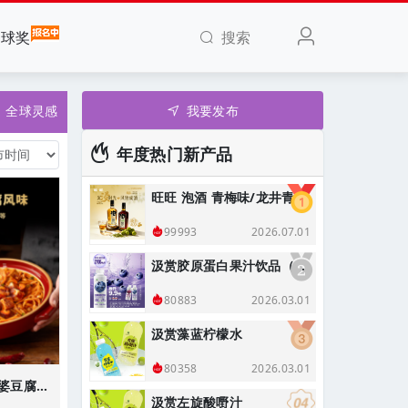
搜索
全球奖
全球灵感
我要发布
年度热门新产品
旺旺 泡酒 青梅味/龙井青梅味
2026.07.01
99993
汲赏胶原蛋白果汁饮品（蓝莓味）
2026.03.01
80883
汲赏藻蓝柠檬水
2026.03.01
80358
山姆 有你一面鲍鱼麻婆豆腐拌面
汲赏左旋酸嘢汁