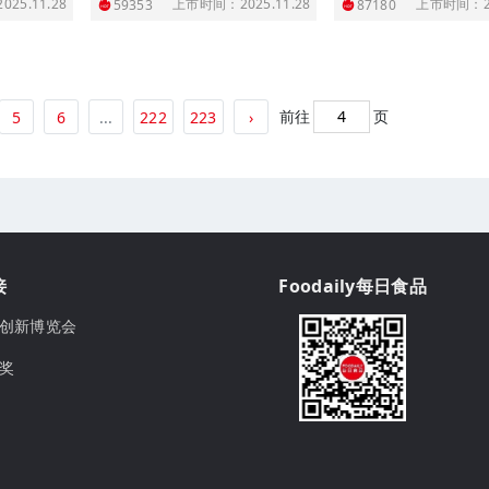
25.11.28
上市时间：2025.11.28
上市时间：20
59353
87180
前往
页
5
6
...
222
223
›
接
Foodaily每日食品
ily创新博览会
球奖