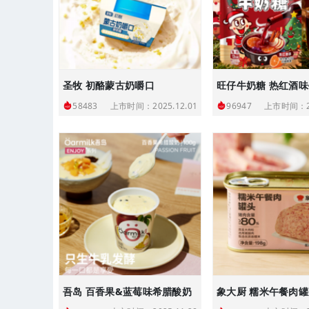
圣牧 初酪蒙古奶嚼口
旺仔牛奶糖 热红酒
上市时间：2025.12.01
上市时间：20
58483
96947
吾岛 百香果&蓝莓味希腊酸奶
象大厨 糯米午餐肉罐