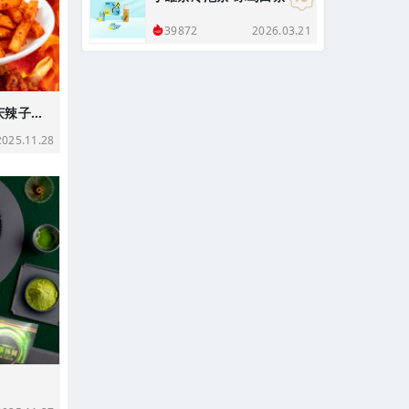
2026.03.21
39872
脆升升x加点滋味 重庆辣子鸡味脆辣薯条
25.11.28