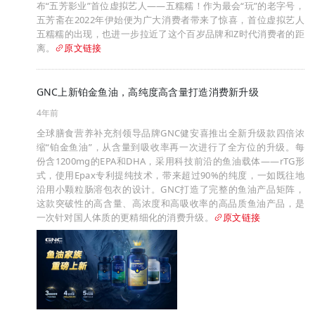
布“五芳影业”首位虚拟艺人——五糯糯！作为最会“玩”的老字号，
五芳斋在2022年伊始便为广大消费者带来了惊喜，首位虚拟艺人
五糯糯的出现，也进一步拉近了这个百岁品牌和Z时代消费者的距
离。
原文链接
GNC上新铂金鱼油，高纯度高含量打造消费新升级
4年前
全球膳食营养补充剂领导品牌GNC健安喜推出全新升级款四倍浓
缩“铂金鱼油”，从含量到吸收率再一次进行了全方位的升级。每
份含1200mg的EPA和DHA，采用科技前沿的鱼油载体——rTG形
式，使用Epax专利提纯技术，带来超过90%的纯度，一如既往地
沿用小颗粒肠溶包衣的设计。GNC打造了完整的鱼油产品矩阵，
这款突破性的高含量、高浓度和高吸收率的高品质鱼油产品，是
一次针对国人体质的更精细化的消费升级。
原文链接