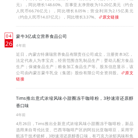
元），同比增长148.60%。百事亚太净营收为10.20亿美元（约合
人民币66.76亿元），同比增长8.05%；营业利润为2.15亿美元
（约合人民币14.07亿元），同比增长3.37%。
原文链接
04
蒙牛3亿成立营养食品公司
月
26
4年前
近日，内蒙古特康瑞营养食品有限责任公司成立，注册资本3亿，
法定代表人为李宝贞，经营范围含乳制品生产；婴幼儿配方食品
生产；保健食品生产；粮食加工食品生产等。股东信息显示，该
公司由内蒙古蒙牛乳业（集团）股份有限公司全资持股。
原文
链接
Tims推出意式浓缩风味小甜圈冻干咖啡粉，3秒速溶还原醇
香口味
4年前
4月26日，Tims推出全新意式浓缩风味小甜圈冻干咖啡粉，新品
选用来自哥伦比亚、巴西等咖啡产区的阿拉比亚咖啡豆，采用宇
航冻干技术锁鲜，3秒速溶还原醇香口味，有巧克力浓郁风味和焦