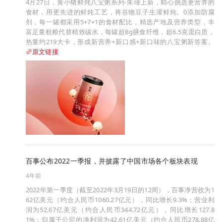
4月27日，黄小猪鲜炖八宝粥系列-朱瑾上新，精心挑选更营养的
食材，用更先进的鲜炖工艺，将谷物豆子生灌鲜炖。0添加防腐
剂，每一罐都采用5+7+1的食材配比，精选产地及营养类型，丰
富足量粗粮代替精致碳水，每罐超8g膳食纤维，超6.5克蛋白质，
热量约219大卡，形成新营养+新口感+新口味的八宝粥新答案。
原文链接
百事公布2022一季报，并披露了中国市场各个板块表现
4年前
2022年第一季度（截至2022年3月19日的12周），百事净营收为1
62亿美元（约合人民币1060.27亿元），同比增长9.3%；营业利
润为52.67亿美元（约合人民币344.72亿元），同比增长127.8
1%；归属于公司的净利润为42.61亿美元（约合人民币278.88亿