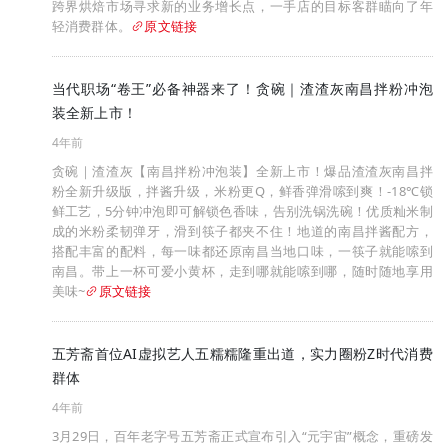
跨界烘焙市场寻求新的业务增长点，一手店的目标客群瞄向了年
轻消费群体。
原文链接
当代职场“卷王”必备神器来了！贪碗｜渣渣灰南昌拌粉冲泡
装全新上市！
4年前
贪碗｜渣渣灰【南昌拌粉冲泡装】全新上市！爆品渣渣灰南昌拌
粉全新升级版，拌酱升级，米粉更Q，鲜香弹滑嗦到爽！-18℃锁
鲜工艺，5分钟冲泡即可解锁色香味，告别洗锅洗碗！优质籼米制
成的米粉柔韧弹牙，滑到筷子都夹不住！地道的南昌拌酱配方，
搭配丰富的配料，每一味都还原南昌当地口味，一筷子就能嗦到
南昌。带上一杯可爱小黄杯，走到哪就能嗦到哪，随时随地享用
美味~
原文链接
五芳斋首位AI虚拟艺人五糯糯隆重出道，实力圈粉Z时代消费
群体
4年前
3月29日，百年老字号五芳斋正式宣布引入“元宇宙”概念，重磅发