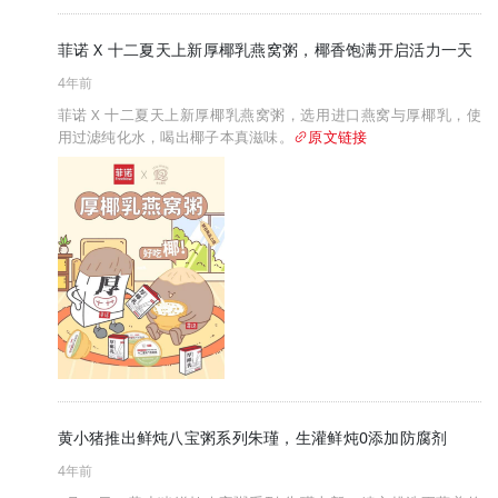
菲诺 X 十二夏天上新厚椰乳燕窝粥，椰香饱满开启活力一天
4年前
菲诺 X 十二夏天上新厚椰乳燕窝粥，选用进口燕窝与厚椰乳，使
用过滤纯化水，喝出椰子本真滋味。
原文链接
黄小猪推出鲜炖八宝粥系列朱瑾，生灌鲜炖0添加防腐剂
4年前