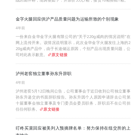
金字火腿回应供沪产品质量问题为运输所致的个别现象
4年前
一份来自金华金字火腿有限公司的“关于220g咸肉的情况说明”在
网上流传开来。该情况说明显示，此次金华金字火腿发往上海的2
20g咸肉产品中，由于长途储运原因，个别产品出现质量问题，公
司对此表示歉意。
原文链接
泸州老窖独立董事孙东升辞职
4年前
泸州老窖5月12日晚间公告，公司董事会于近日收到公司独立董事
孙东升递交的书面辞职报告。孙东升因个人原因申请辞去公司第
十届董事会独立董事及专门委员会委员职务，辞职后不在公司担
任任何职务。
原文链接
叮咚买菜回应被美列入预摘牌名单：努力保持在纽交所的上