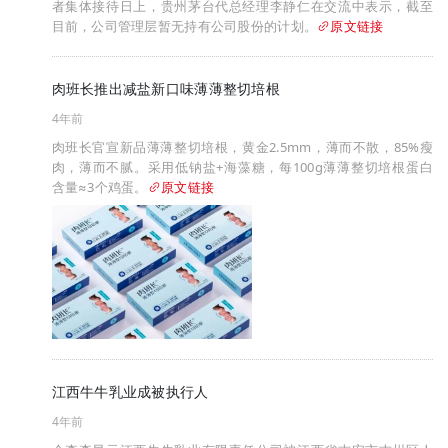
者集体接待日上，贵州茅台代总经理李静仁在交流中表示，截至
目前，公司管理层暂无持有公司股份的计划。
原文链接
肉班长推出减盐新口味薄薄整切培根
4年前
肉班长官宣新品薄薄整切培根，黄金2.5mm，薄而不散，85%瘦
肉，薄而不腻。采用低钠盐+海藻糖，每100g薄薄整切培根蛋白
含量≈3个鸡蛋。
原文链接
江西牛牛乳业成被执行人
4年前