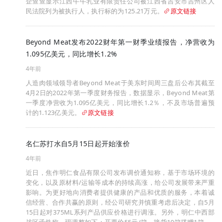
企查查显示江西牛牛乳业有限责任公司被江西省吉安市吉州区人
民法院列为被执行人，执行标的为125.21万元。
原文链接
Beyond Meat发布2022财年第一财季业绩报告，净营收为
1.095亿美元，同比增长1.2%
4年前
人造肉领域领导者Beyond Meat于美东时间周三盘后公布其截至
4月2日的2022年第一季度财务报告，数据显示，Beyond Meat第
一季度净营收为1.095亿美元，同比增长1.2％，不及市场普遍预
计的1.123亿美元。
原文链接
名仁苏打水自5月15日起开始涨价
4年前
近日，焦作明仁食品有限公司发布调价通知称，基于市场环境的
变化，以及原材料/运输等成本的持续高涨，给公司发展带来严重
影响。为更好地向消费者提供健康的产品和优质的服务，本着诚
信经营、合作共赢的原则，经公司研究并慎重考虑后决定，自5月
15日起对375ML系列产品供应价格进行调涨。另外，明仁中西部
战区函件称，现调整如下：开票价55元/箱，接货10箱搭赠1箱。