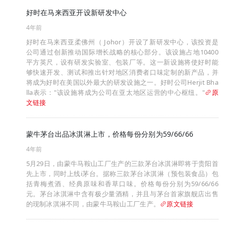
好时在马来西亚开设新研发中心
4年前
好时在马来西亚柔佛州（ Johor）开设了新研发中心，该投资是
公司通过创新推动国际增长战略的核心部分。该设施占地10400
平方英尺，设有研发实验室、包装厂等。这一新设施将使好时能
够快速开发、测试和推出针对地区消费者口味定制的新产品，并
将成为好时在美国以外最大的研发设施之一。好时公司Herjit Bha
lla表示："该设施将成为公司在亚太地区运营的中心枢纽。"
原
文链接
蒙牛茅台出品冰淇淋上市，价格每份分别为59/66/66
4年前
5月29日，由蒙牛马鞍山工厂生产的三款茅台冰淇淋即将于贵阳首
先上市，同时上线i茅台。据称三款茅台冰淇淋（预包装食品）包
括青梅煮酒、经典原味和香草口味。价格每份分别为59/66/66
元。茅台冰淇淋中含有极少量酒精，并且与茅台首家旗舰店出售
的现制冰淇淋不同，由蒙牛马鞍山工厂生产。
原文链接