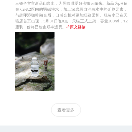
三顿半官宣新品山泉水，为黑咖啡爱好者搬运而来。新品为pH值
在7.2-8.2区间的弱碱性水，加上深岩层自涌泉水中的矿物元素，
与超即溶咖啡融合后，口感会相对更加细致柔和。瓶装水已在天
猫店首页出现，5月31日晚8点，天猫正式上架，容量300ml，12
瓶装，价格已包含顺丰运费。
原文链接
查看更多