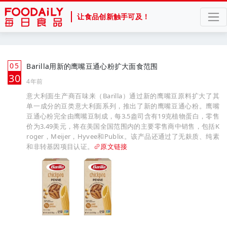
让食品创新触手可及！
05
Barilla用新的鹰嘴豆通心粉扩大面食范围
月
30
4年前
意大利面生产商百味来（Barilla）通过新的鹰嘴豆原料扩大了其
单一成分的豆类意大利面系列，推出了新的鹰嘴豆通心粉。鹰嘴
豆通心粉完全由鹰嘴豆制成，每3.5盎司含有19克植物蛋白，零售
价为3.49美元，将在美国全国范围内的主要零售商中销售，包括K
roger，Meijer，Hyvee和Publix。该产品还通过了无麸质、纯素
和非转基因项目认证。
原文链接