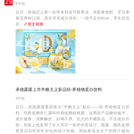
月
29
4年前
近日，徐福记上新一款草本轻冻可吸果冻，有梨膏枇杷、罗汉果
菊花两种口味，真实草本成分添加，一袋不足60Kcal，养生轻负
担。
原文链接
承德露露上市半糖主义新品轻·养植物蛋白饮料
4年前
近日，承德露露重磅推出“半糖主义”新品——轻·养植物蛋白饮
料。经典低糖杏仁露和经典低糖核桃露，这两款产品糖份减半，
成分健康，清爽畅饮，好喝不胖。此次的半糖新品，不仅成分升
级，包装上也采用了令人耳目一新的外形设计，图案、颜色采用
更具识别性和年轻化的设计风格。用由奥瑞金生产的两片罐包