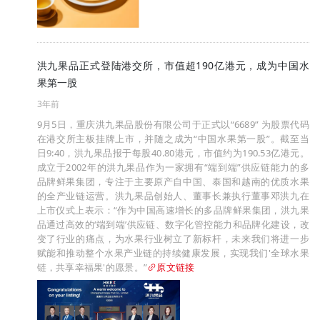
洪九果品正式登陆港交所，市值超190亿港元，成为中国水
果第一股
3年前
9月5日，重庆洪九果品股份有限公司于正式以“6689” 为股票代码
在港交所主板挂牌上市，并随之成为“中国水果第一股”。截至当
日9:40，洪九果品报于每股40.80港元，市值约为190.53亿港元。
成立于2002年的洪九果品作为一家拥有“端到端”供应链能力的多
品牌鲜果集团，专注于主要原产自中国、泰国和越南的优质水果
的全产业链运营。洪九果品创始人、董事长兼执行董事邓洪九在
上市仪式上表示：“作为中国高速增长的多品牌鲜果集团，洪九果
品通过高效的‘端到端’供应链、数字化管控能力和品牌化建设，改
变了行业的痛点，为水果行业树立了新标杆，未来我们将进一步
赋能和推动整个水果产业链的持续健康发展，实现我们'全球水果
链，共享幸福果'的愿景。”
原文链接