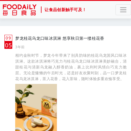
让食品创新触手可及！
09
梦龙桂花乌龙口味冰淇淋 悠享秋日第一缕桂花香
月
05
3年前
相约金秋时节，梦龙今年带来了别具韵味的桂花乌龙国风口味冰
淇淋。这款冰淇淋将巧克力与桂花乌龙口味冰淇淋美妙融合，清
甜桂花与清新乌龙融入醇香奶油，裹上比利时风情白巧克力脆
层。无论是慵懒的午后时光，还是好友欢聚时刻，品一口梦龙桂
花乌龙冰淇淋，茶入花香，花入茶味，随时体验多重欢愉享受。