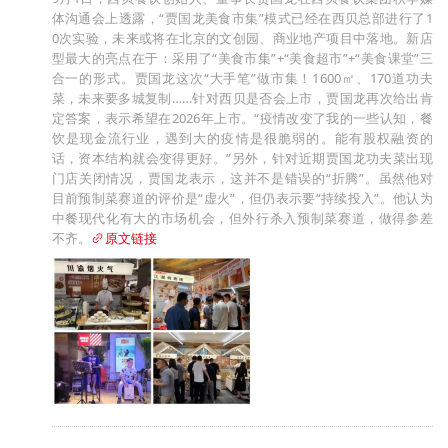
体沟通会上透露，“贾国龙美食市集”模式已经在西贝总部进行了1
0次实验，未来或将在北京的文创园、商业地产项目中落地。新店
型最大的亮点在于：采用了“美食市集”+“美食超市”+“美食课堂”三
合一的形式。贾国龙这次“大手笔”做市集！1600㎡、170道功夫
菜，未来要多城复制……针对西贝是否会上市，贾国龙再次给出肯
定答案，表示希望在2026年上市。“疫情改变了我的一些认知，餐
饮是现金流行业，遇到大的疫情是很脆弱的。能有股权融资的
话，资本结构就会变得更好。”另外，针对近期贾国龙功夫菜出现
门店关闭情况，贾国龙表示，这并不是错误的“折腾”。虽然他对
目前预制菜赛道的评价是“虚火”，但仍表示要“持续投入”。他认为
中餐现代化有大的市场机会，但外行杀入预制菜赛道，做得参差
不齐。
原文链接