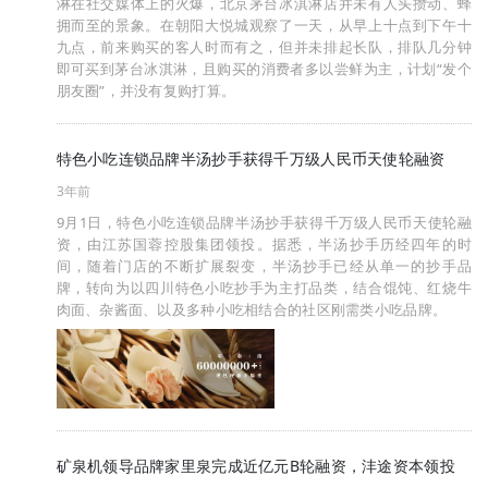
淋在社交媒体上的火爆，北京茅台冰淇淋店并未有人头攒动、蜂
拥而至的景象。在朝阳大悦城观察了一天，从早上十点到下午十
九点，前来购买的客人时而有之，但并未排起长队，排队几分钟
即可买到茅台冰淇淋，且购买的消费者多以尝鲜为主，计划“发个
朋友圈”，并没有复购打算。
特色小吃连锁品牌半汤抄手获得千万级人民币天使轮融资
3年前
9月1日，特色小吃连锁品牌半汤抄手获得千万级人民币天使轮融
资，由江苏国蓉控股集团领投。据悉，半汤抄手历经四年的时
间，随着门店的不断扩展裂变，半汤抄手已经从单一的抄手品
牌，转向为以四川特色小吃抄手为主打品类，结合馄饨、红烧牛
肉面、杂酱面、以及多种小吃相结合的社区刚需类小吃品牌。
矿泉机领导品牌家里泉完成近亿元B轮融资，沣途资本领投