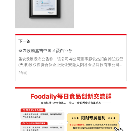
下一篇
圣农收购嘉吉中国区蛋白业务
圣农发展发布公告称，该公司与公司董事廖俊杰拟自德弘钰玺
(天津)股权投资合伙企业受让安徽太阳谷食品科技有限公司约
45.16%、3%的股权，对价分别为2.45亿元、1625.40万元。 同
2年前
时，公司拟自德弘钰达(天津)企业管理咨询合伙企业受让太阳谷
约0.84%的股权，对价为452.2552.24万元。本次交易完成后，
该公司、廖俊杰将分别持有太阳谷46%、3%的股权，德弘钰
玺、Ancient Steel (HK) Limited将分别持有太阳谷约35.43%、
15.57%的股权。 太阳谷前身是美国嘉吉公司2011年在在安徽省
滁州市投资设立的嘉吉动物蛋白中国事业部。