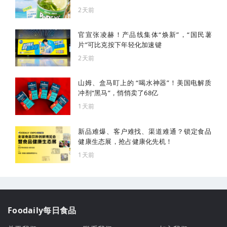
2天前
官宣张凌赫！产品线集体“焕新”，“国民薯
片”可比克按下年轻化加速键
2天前
山姆、盒马盯上的 “喝水神器”！美国电解质
冲剂“黑马”，悄悄卖了68亿
1天前
新品难爆、客户难找、渠道难通？锁定食品
健康生态展，抢占健康化先机！
1天前
Foodaily每日食品