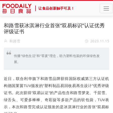
让食品创新触手可及！
和路雪获冰淇淋行业首张“双易标识”认证优秀
评级证书
和路雪
2023.11.15
传播“绿色生活”和“零废”理念，助力塑料包装的环保绿色发
展。
近日，联合利华旗下和路雪品牌获得国际权威第三方认证机
构德国莱茵TUV颁发的“塑料制品易回收易再生设计”优秀评级
证书。此次获得“双易认证”的产品包含和路雪梦龙、千层雪、
绿舌头、可爱多棒棒、奇彩旋等多款产品的软包袋，TUV表
示，本次和路雪完成认证颁发的是冰淇淋行业的首张“双易标