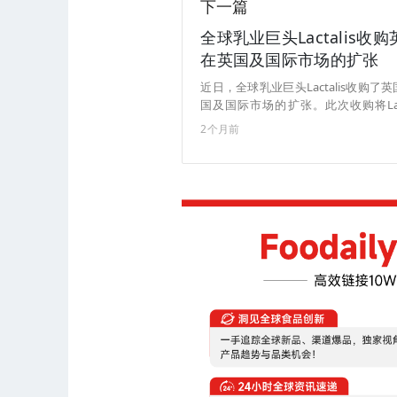
下一篇
全球乳业巨头Lactalis收购
在英国及国际市场的扩张
近日，全球乳业巨头Lactalis收购了
国及国际市场的扩张。此次收购将Lac
Works在功能性营养及数字化DTC能力方面的
2个月前
创立，现已发展为英国增长最快的健
高蛋白零食。公司年收入约5500万
的生产基地生产，通过英国及欧洲电商
爱尔兰和意大利。（来源：foodbev）