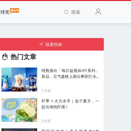
搜索
全球奖
我要投稿
热门文章
纯甄推出「每日益瓶BUFF系列」
新品，元气森林上新白桦苏打水...
| 一周热闻
5天前
柠季 × 大力水手｜这个夏天，一
起出海找柠感！
3天前