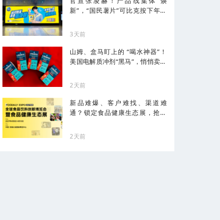
官宣张凌赫！产品线集体“焕
新”，“国民薯片”可比克按下年轻
化加速键
3天前
山姆、盒马盯上的 “喝水神器”！
美国电解质冲剂“黑马”，悄悄卖了
68亿
2天前
新品难爆、客户难找、渠道难
通？锁定食品健康生态展，抢占
健康化先机！
2天前