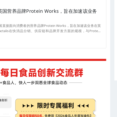
英国营养品牌Protein Works，旨在加速该业务
英国直接面向消费者的营养品牌Protein Works，旨在加速该业务在英
talis在快消品分销、供应链和品牌开发方面的规模，与Protein
专业知识相结合。 Protein Works由Mark Coxhead于2012年
康生活方式品牌之一，产品涵盖蛋白奶昔、代餐食品、健康补充剂和
英镑，全球销量超5亿杯蛋白奶昔；采用垂直整合模式，在利物浦斯皮克
平台分销，服务全球约300万客户，主要欧洲市场包括德国、法国、