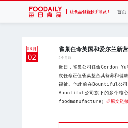
首页
让食品创新触手可及！
雀巢任命英国和爱尔兰新
06月
02
2个月前
近日，雀巢公司任命Gordon 
次任命正值雀巢整合其营养和健
福祉。他此前在Bountiful
Bountiful公司旗下的多个核心
foodmanufacture）
原文链