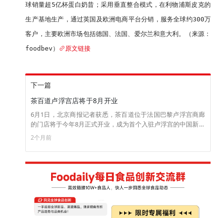
球销量超5亿杯蛋白奶昔；采用垂直整合模式，在利物浦斯皮克的
生产基地生产，通过英国及欧洲电商平台分销，服务全球约300万
客户，主要欧洲市场包括德国、法国、爱尔兰和意大利。（来源：
foodbev）
原文链接
下一篇
茶百道卢浮宫店将于8月开业
6月1日，北京商报记者获悉，茶百道位于法国巴黎卢浮宫商廊
的门店将于今年8月正式开业，成为首个入驻卢浮宫的中国新茶
饮品牌。茶百道海外CEO王欢表示，自去年在巴黎开出法国首
2个月前
家门店后，品牌已陆续落地老佛爷百货、巴黎歌剧院等核心地
标，法国门店业绩在海外市场中位居前列。此次入驻卢浮宫商
廊，有助于进一步提升品牌的国际化形象。 据悉，茶百道已签
约近百家海外门店，美国洛杉矶、加拿大多伦多等地的门店今
年陆续开业，并取得良好业绩。在韩国，茶百道率先完成区域
战略布局，门店覆盖首尔、釜山、济州岛等核心城市，成为当
地市场领先的中国新茶饮品牌。（来源：北京商报网）