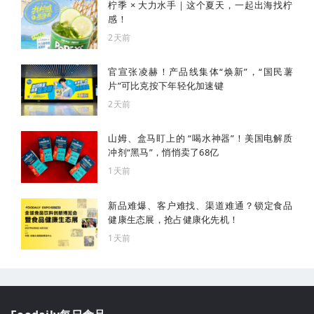
柠季 × 大力水手｜这个夏天，一起出海找柠
感！
2天前
官宣张凌赫！产品线集体“焕新”，“国民薯
片”可比克按下年轻化加速键
2天前
山姆、盒马盯上的 “喝水神器”！美国电解质
冲剂“黑马”，悄悄卖了68亿
1天前
新品难爆、客户难找、渠道难通？锁定食品
健康生态展，抢占健康化先机！
1天前