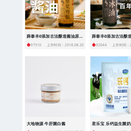
薛泰丰0添加古法酿造酱油原浆特酿生抽
上市时间：2018.08.20
上市时间：20
97510
92044
大地物源 牛肝菌白酱
君乐宝 乐钙益生菌奶