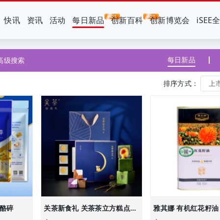
快讯
资讯
活动
每日新品
创新百科
创新博览会
iSEE
每日新品
高级搜索
排序方式：
奶酪碎
关茶新食礼 关茶茶立方糕点（经典6枚装）
雅其娜 有机红花籽油