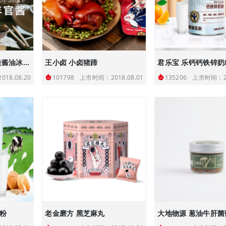
薛泰丰0添加古法酿造酱油冰油老抽
王小卤 小卤猪蹄
君乐宝 乐钙钙铁锌奶
18.08.20
上市时间：2018.08.01
上市时间：20
101798
135206
粉
老金磨方 黑芝麻丸
大地物源 葱油牛肝菌