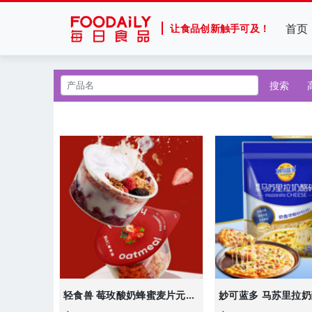
首页
让食品创新触手可及！
搜索
轻食兽 莓玫酸奶蜂蜜麦片元气碗 50g
妙可蓝多 马苏里拉