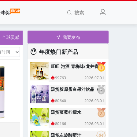
搜索
全球奖
全球灵感
我要发布
年度热门新产品
旺旺 泡酒 青梅味/龙井青梅味
2026.07.01
99763
汲赏胶原蛋白果汁饮品（蓝莓味）
2026.03.01
80640
汲赏藻蓝柠檬水
2026.03.01
80166
汲赏左旋酸嘢汁