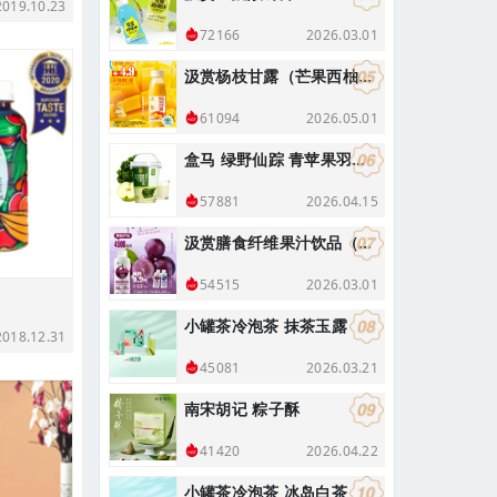
19.10.23
2026.03.01
72166
汲赏杨枝甘露（芒果西柚复合果汁饮料）290g
2026.05.01
61094
盒马 绿野仙踪 青苹果羽衣甘蓝奇亚籽酸奶昔 400g
2026.04.15
57881
汲赏膳食纤维果汁饮品（葡萄味）
2026.03.01
54515
小罐茶冷泡茶 抹茶玉露
18.12.31
2026.03.21
45081
南宋胡记 粽子酥
2026.04.22
41420
小罐茶冷泡茶 冰岛白茶