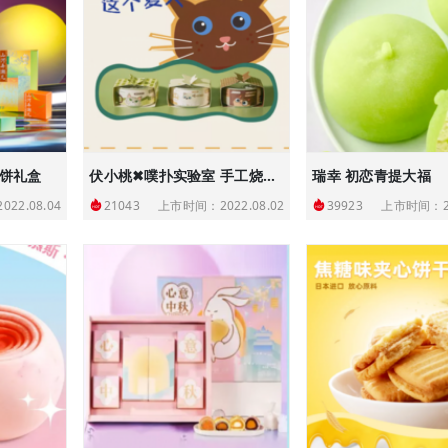
月饼礼盒
伏小桃✖噗扑实验室 手工烧罐头
瑞幸 初恋青提大福
22.08.04
上市时间：2022.08.02
上市时间：20
21043
39923