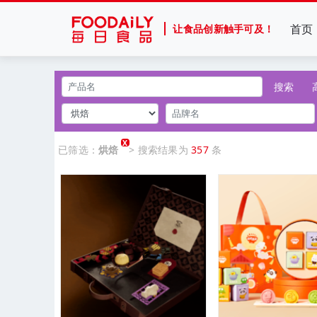
首页
让食品创新触手可及！
搜索
X
已筛选：
烘焙
> 搜索结果为
357
条