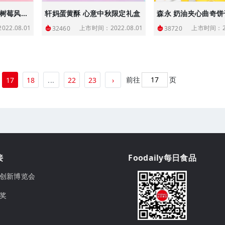
海底捞 白桃杨梅草莓树莓风味慕斯
轩妈蛋黄酥 心意中秋限定礼盒
森永 奶油夹心曲奇饼
22.08.01
上市时间：2022.08.01
上市时间：20
32460
38720
前往
页
17
18
...
22
23
›
接
Foodaily每日食品
ily创新博览会
球奖