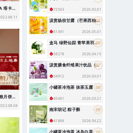
泽田本家XTYAKASHA 塔卡沙 限量铜锣烧中秋礼盒
2026.03.01
72563
22.08.11
汲赏杨枝甘露（芒果西柚复合果汁饮料）290g
2026.05.01
61491
盒马 绿野仙踪 青苹果羽衣甘蓝奇亚籽酸奶昔 400g
2026.04.15
58278
汲赏膳食纤维果汁饮品（葡萄味）
2026.03.01
54912
小罐茶冷泡茶 抹茶玉露
山外山 东方土地集杂粮月饼礼盒
2026.03.21
45401
22.08.04
南宋胡记 粽子酥
2026.04.22
41868
小罐茶冷泡茶 冰岛白茶