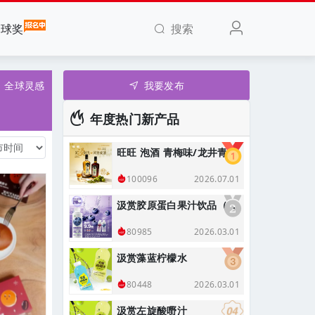
搜索
全球奖
全球灵感
我要发布
年度热门新产品
旺旺 泡酒 青梅味/龙井青梅味
2026.07.01
100096
汲赏胶原蛋白果汁饮品（蓝莓味）
2026.03.01
80985
汲赏藻蓝柠檬水
2026.03.01
80448
汲赏左旋酸嘢汁