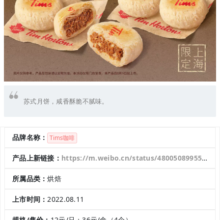
苏式月饼，咸香酥脆不腻味。
品牌名称：
Tims咖啡
产品上新链接：
https://m.weibo.cn/status/4800508995571179?sourceType=weixin&from=10C8095010&wm=9847_0002&featurecode=newtitle
所属品类：
烘焙
上市时间：
2022.08.11
规格/售价：
12元/只；36元/盒（4个）