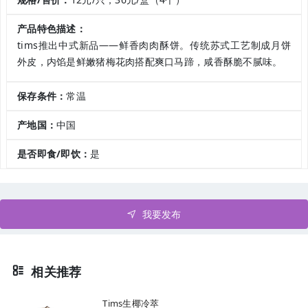
产品特色描述：
tims推出中式新品——鲜香肉肉酥饼。传统苏式工艺制成月饼
外皮，内馅是鲜嫩猪梅花肉搭配爽口马蹄，咸香酥脆不腻味。
保存条件：
常温
产地国：
中国
是否即食/即饮：
是
我要发布
相关推荐
Tims生椰冷萃