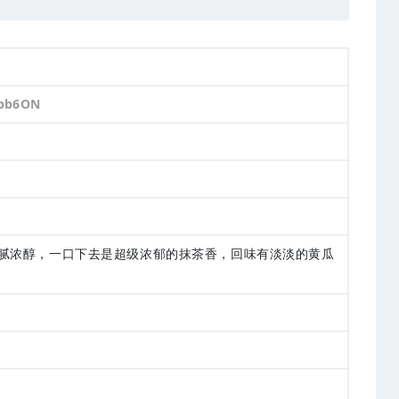
vpb6ON
腻浓醇，一口下去是超级浓郁的抹茶香，回味有淡淡的黄瓜