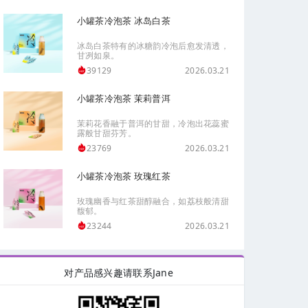
小罐茶冷泡茶 冰岛白茶
冰岛白茶特有的冰糖韵冷泡后愈发清透，
甘冽如泉。
2026.03.21
39129
小罐茶冷泡茶 茉莉普洱
茉莉花香融于普洱的甘甜，冷泡出花蕊蜜
露般甘甜芬芳。
2026.03.21
23769
小罐茶冷泡茶 玫瑰红茶
玫瑰幽香与红茶甜醇融合，如荔枝般清甜
馥郁。
2026.03.21
23244
对产品感兴趣请联系Jane