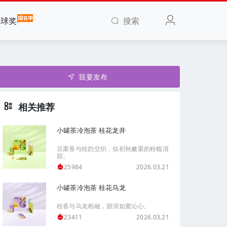
搜索
全球奖
我要发布
相关推荐
小罐茶冷泡茶 桂花龙井
豆栗香与桂韵交织，似初秋嫩栗的粉糯清
甜。
2026.03.21
25984
小罐茶冷泡茶 桂花乌龙
桂香与乌龙相融，甜润如蜜沁心。
2026.03.21
23411