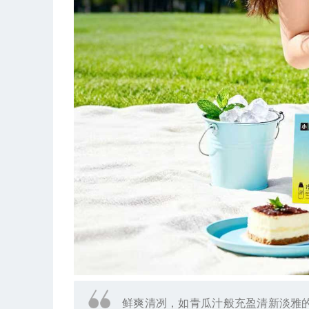
鲜爽清冽，如青瓜汁般充盈清新淡雅