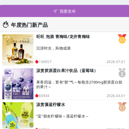
我要发布
年度热门新产品
旺旺 泡酒 青梅味/龙井青梅味
沉浸时光，风物成酒
2026.07.01
100057
汲赏胶原蛋白果汁饮品（蓝莓味）
果香四溢，更有“胶”气～每瓶含2700mg胶原蛋白肽
的果汁～
2026.03.01
80934
汲赏藻蓝柠檬水
“蓝”朋友柠檬味～藻蓝柠檬水～