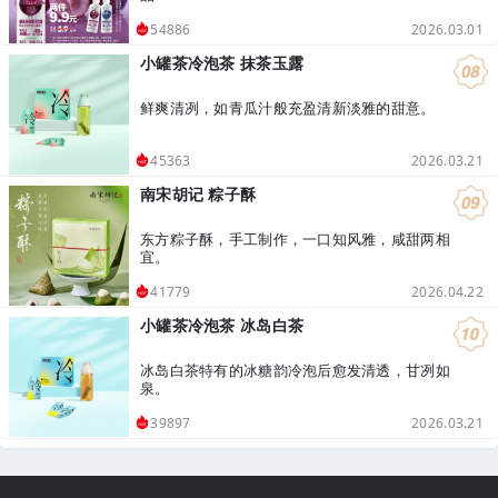
2026.03.01
54886
小罐茶冷泡茶 抹茶玉露
鲜爽清冽，如青瓜汁般充盈清新淡雅的甜意。
2026.03.21
45363
南宋胡记 粽子酥
东方粽子酥，手工制作，一口知风雅，咸甜两相
宜。
2026.04.22
41779
小罐茶冷泡茶 冰岛白茶
冰岛白茶特有的冰糖韵冷泡后愈发清透，甘冽如
泉。
2026.03.21
39897