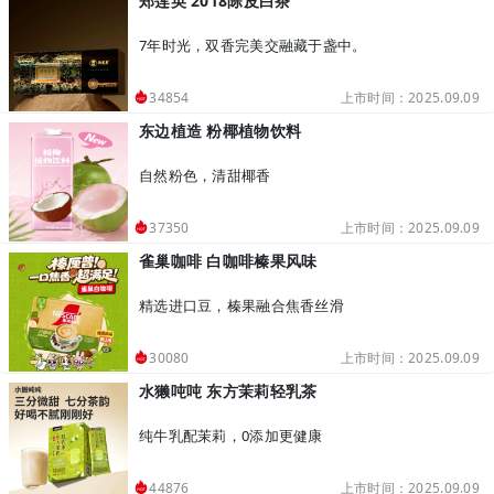
郑莲英 2018陈皮白茶
7年时光，双香完美交融藏于盏中。
上市时间：2025.09.09
34854
东边植造 粉椰植物饮料
自然粉色，清甜椰香
上市时间：2025.09.09
37350
雀巢咖啡 白咖啡榛果风味
精选进口豆，榛果融合焦香丝滑
上市时间：2025.09.09
30080
水獭吨吨 东方茉莉轻乳茶
纯牛乳配茉莉，0添加更健康
上市时间：2025.09.09
44876