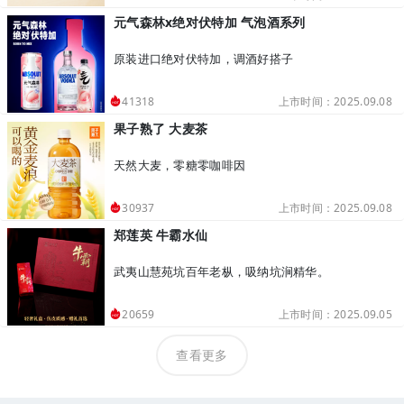
元气森林x绝对伏特加 气泡酒系列
原装进口绝对伏特加，调酒好搭子
上市时间：2025.09.08
41318
果子熟了 大麦茶
天然大麦，零糖零咖啡因
上市时间：2025.09.08
30937
郑莲英 牛霸水仙
武夷山慧苑坑百年老枞，吸纳坑涧精华。
上市时间：2025.09.05
20659
查看更多