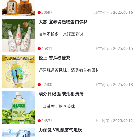
上市时间：2025.09.16
20697
大窑 宜养说植物蛋白饮料
油辣不怕多，来瓶宜养说
上市时间：2025.09.15
45811
轻上 苦瓜柠檬茶
还原现调茶风味，清冽微苦有回甘
上市时间：2025.09.13
22400
成分日记 瓶装油柑清清
一口油柑，畅享美味
上市时间：2025.09.12
24371
力保健 V乳酸菌气泡饮