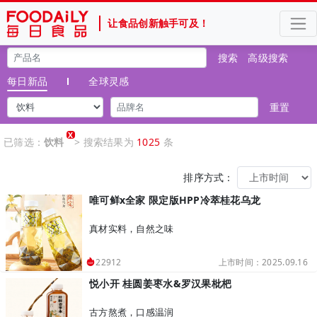
让食品创新触手可及！
搜索
高级搜索
每日新品
全球灵感
重置
X
已筛选：
饮料
> 搜索结果为
1025
条
排序方式：
唯可鲜x全家 限定版HPP冷萃桂花乌龙
真材实料，自然之味
上市时间：2025.09.16
22912
悦小开 桂圆姜枣水&罗汉果枇杷
古方熬煮，口感温润