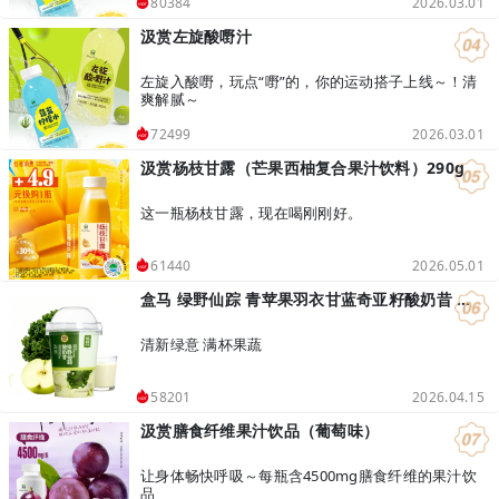
2026.03.01
80384
汲赏左旋酸嘢汁
左旋入酸嘢，玩点“嘢”的，你的运动搭子上线～！清
爽解腻～
2026.03.01
72499
汲赏杨枝甘露（芒果西柚复合果汁饮料）290g
这一瓶杨枝甘露，现在喝刚刚好。
2026.05.01
61440
盒马 绿野仙踪 青苹果羽衣甘蓝奇亚籽酸奶昔 400g
清新绿意 满杯果蔬
2026.04.15
58201
汲赏膳食纤维果汁饮品（葡萄味）
让身体畅快呼吸～每瓶含4500mg膳食纤维的果汁饮
品