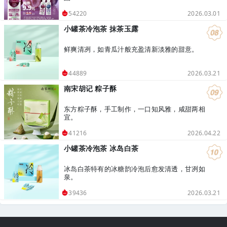
2026.03.01
54220
小罐茶冷泡茶 抹茶玉露
鲜爽清冽，如青瓜汁般充盈清新淡雅的甜意。
2026.03.21
44889
南宋胡记 粽子酥
东方粽子酥，手工制作，一口知风雅，咸甜两相
宜。
2026.04.22
41216
小罐茶冷泡茶 冰岛白茶
冰岛白茶特有的冰糖韵冷泡后愈发清透，甘冽如
泉。
2026.03.21
39436