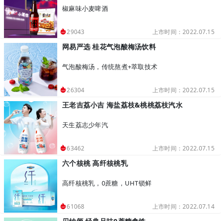
椒麻味小麦啤酒
上市时间：2022.07.15
29043
网易严选 桂花气泡酸梅汤饮料
气泡酸梅汤，传统熬煮+萃取技术
上市时间：2022.07.15
26304
王老吉荔小吉 海盐荔枝&桃桃荔枝汽水
天生荔志少年汽
上市时间：2022.07.15
63462
六个核桃 高纤核桃乳
高纤核桃乳，0蔗糖，UHT锁鲜
上市时间：2022.07.14
61068