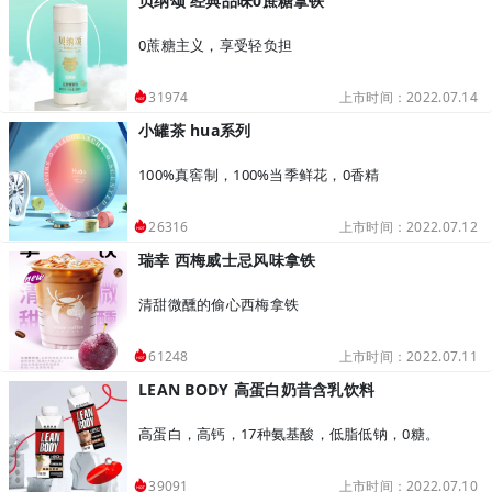
贝纳颂 经典品味0蔗糖拿铁
0蔗糖主义，享受轻负担
上市时间：2022.07.14
31974
小罐茶 hua系列
100%真窖制，100%当季鲜花，0香精
上市时间：2022.07.12
26316
瑞幸 西梅威士忌风味拿铁
清甜微醺的偷心西梅拿铁
上市时间：2022.07.11
61248
LEAN BODY 高蛋白奶昔含乳饮料
高蛋白，高钙，17种氨基酸，低脂低钠，0糖。
上市时间：2022.07.10
39091