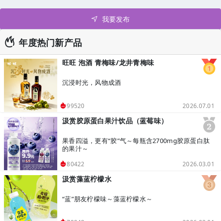
我要发布
年度热门新产品
旺旺 泡酒 青梅味/龙井青梅味
沉浸时光，风物成酒
2026.07.01
99520
汲赏胶原蛋白果汁饮品（蓝莓味）
果香四溢，更有“胶”气～每瓶含2700mg胶原蛋白肽
的果汁～
2026.03.01
80422
汲赏藻蓝柠檬水
“蓝”朋友柠檬味～藻蓝柠檬水～