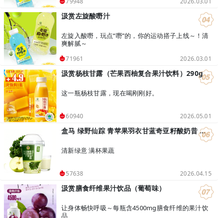
2026.03.01
79948
汲赏左旋酸嘢汁
左旋入酸嘢，玩点“嘢”的，你的运动搭子上线～！清
爽解腻～
2026.03.01
71961
汲赏杨枝甘露（芒果西柚复合果汁饮料）290g
这一瓶杨枝甘露，现在喝刚刚好。
2026.05.01
60940
盒马 绿野仙踪 青苹果羽衣甘蓝奇亚籽酸奶昔 400g
清新绿意 满杯果蔬
2026.04.15
57638
汲赏膳食纤维果汁饮品（葡萄味）
让身体畅快呼吸～每瓶含4500mg膳食纤维的果汁饮
品