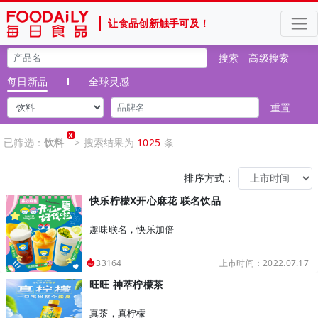
让食品创新触手可及！
搜索
高级搜索
每日新品
全球灵感
重置
X
已筛选：
饮料
> 搜索结果为
1025
条
排序方式：
快乐柠檬X开心麻花 联名饮品
趣味联名，快乐加倍
上市时间：2022.07.17
33164
旺旺 神萃柠檬茶
真茶，真柠檬