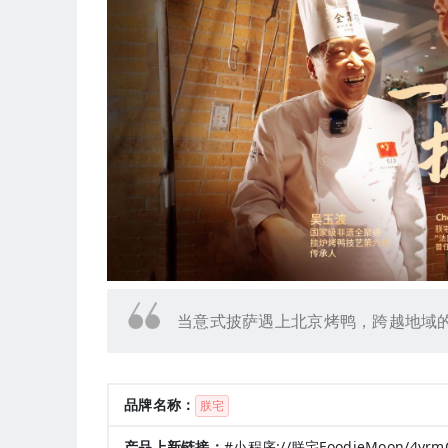
当意式披萨遇上北京烤鸭，跨越地域
品牌名称：
朕宅
产品上新链接：
#小程序://朕宅FoodieMoon/4yrmQ