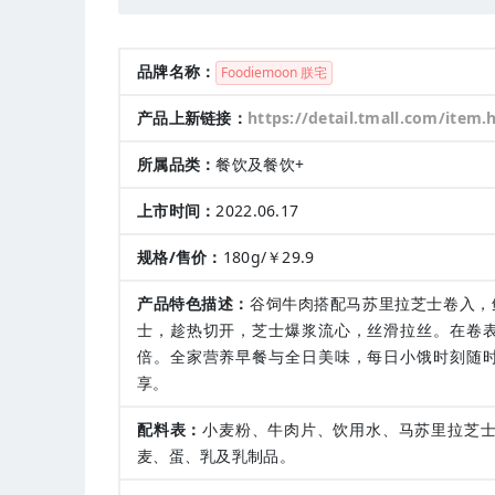
品牌名称：
Foodiemoon 朕宅
产品上新链接：
https://detail.tmall.com/item.htm?spm=a1z10.3-b.w4011-238258947
所属品类：
餐饮及餐饮+
上市时间：
2022.06.17
规格/售价：
180g/￥29.9
产品特色描述：
谷饲牛肉搭配马苏里拉芝士卷入，
士，趁热切开，芝士爆浆流心，丝滑拉丝。在卷
倍。全家营养早餐与全日美味，每日小饿时刻随
享。
配料表：
小麦粉、牛肉片、饮用水、马苏里拉芝士
麦、蛋、乳及乳制品。