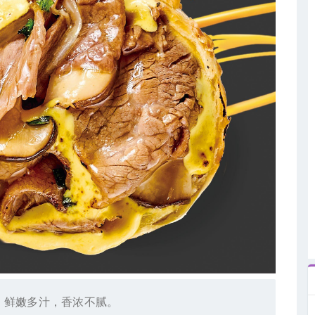
，鲜嫩多汁，香浓不腻。