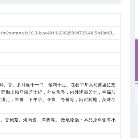
35.40.5b10d0f9P6OvLG&id=674680391418&rn=855a5635028f5f0572fa81992e49d428&abbucket=6&skuId=5023052934651
鲜、香、多汁融于一口，馅料十足。在卷中加入马苏里拉芝
表面撒上帕马森芝士碎，外皮焦香，内外满满芝士，幸福加
时满足，早餐、下午茶、夜宵、野餐等，随时随地，美味尽
、杏鲍菇、烤肉酱、洋葱等。 致敏物质：本品原料含有小