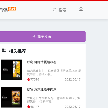
搜索
全球奖
我要发布
相关推荐
朕宅 鲜虾滑蛋培根卷
精选优质虾仁、鲜嫩炒蛋搭配烟熏培根 层
次丰富，香浓不腻。
2022.06.17
77516
朕宅 意式红烩牛肉派
大块进口牛柳搭配醇正意式红烩风味，浓
郁飘香 ，馅料丰富。
2022.06.17
68147