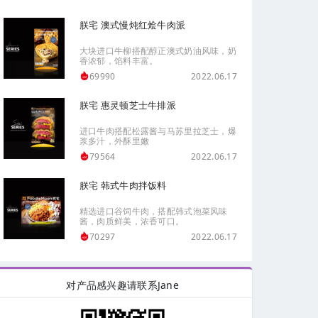
朕宅 澳式慢炖红烩牛肉派
大块进口牛柳搭配醇正澳式奶油风味，奶
香浓郁，馅料丰富。
2022.06.17
69990
朕宅 惠灵顿芝士牛排派
进口牛肉搭配松露酱与马苏里拉芝士，爆
浆多汁，外酥里嫩
2022.06.17
79564
朕宅 韩式牛肉拌饭料
精选进口谷饲牛肉，搭配韩式泡菜风味
酱，肉质鲜美，浓香可口。
2022.06.17
70297
对产品感兴趣请联系Jane