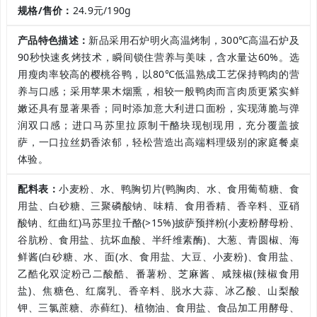
规格/售价：
24.9元/190g
产品特色描述：
新品采用石炉明火高温烤制，300℃高温石炉及
90秒快速炙烤技术，瞬间锁住营养与美味，含水量达60%。选
用瘦肉率较高的樱桃谷鸭，以80℃低温熟成工艺保持鸭肉的营
养与口感；采用苹果木烟熏，相较一般鸭肉而言肉质更紧实鲜
嫩还具有显著果香；同时添加意大利进口面粉，实现薄脆与弹
润双口感；进口马苏里拉原制干酪块现刨现用，充分覆盖披
萨，一口拉丝奶香浓郁，轻松营造出高端料理级别的家庭餐桌
体验。
配料表：
小麦粉、水、鸭胸切片(鸭胸肉、水、食用葡萄糖、食
用盐、白砂糖、三聚磷酸钠、味精、食用香精、香辛料、亚硝
酸钠、红曲红)马苏里拉千酪(>15%)披萨预拌粉(小麦粉酵母粉、
谷肮粉、食用盐、抗坏血酸、半纤维素酶)、大葱、青圆椒、海
鲜酱(白砂糖、水、面(水、食用盐、大豆、小麦粉)、食用盐、
乙酷化双淀粉己二酸酷、番薯粉、芝麻酱、咸辣椒(辣椒食用
盐)、焦糖色、红腐乳、香辛料、脱水大蒜、冰乙酸、山梨酸
钾、三氯蔗糖、赤藓红)、植物油、食用盐、食品加工用酵母、