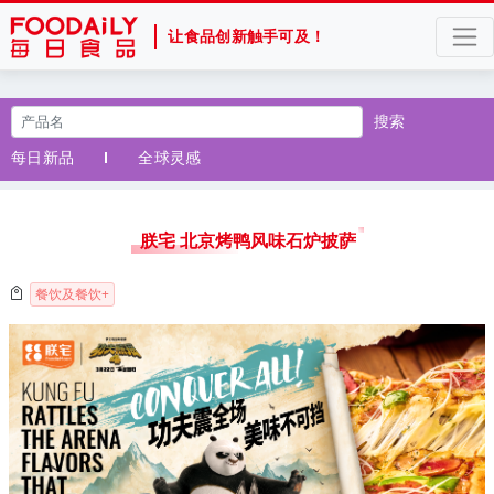
让食品创新触手可及！
搜索
每日新品
全球灵感
朕宅 北京烤鸭风味石炉披萨
餐饮及餐饮+