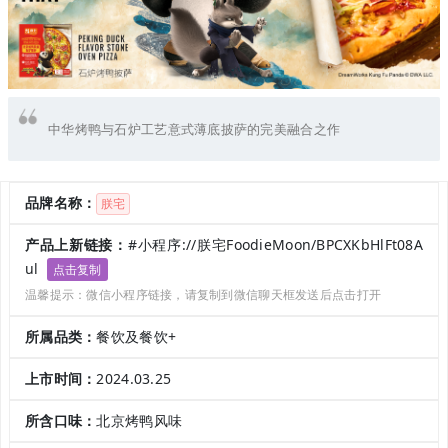
中华烤鸭与石炉工艺意式薄底披萨的完美融合之作
品牌名称：
朕宅
产品上新链接：
#小程序://朕宅FoodieMoon/BPCXKbHlFt08A
ul
点击复制
温馨提示：微信小程序链接，请复制到微信聊天框发送后点击打开
所属品类：
餐饮及餐饮+
上市时间：
2024.03.25
所含口味：
北京烤鸭风味