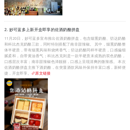
2. 妙可蓝多上新开盒即享的佐酒奶酪拼盘
11月20日，妙可蓝多宣布推出佐酒奶酪拼盘，包含烟熏奶酪、切达奶酪
和科比杰克奶酪三款，同时特别搭配了南非甜辣椒。 其中，烟熏奶酪整
体半硬质，带有烟熏风味和烧烤香气；切达奶酪同样半硬质，口感偏细
腻柔和，自带黄油香气；科比杰克则是一款半硬质末成熟的双色奶酪，
口感层次丰富；南非甜辣椒色泽靓丽，口感上呈现清爽的微辣感。 本次
佐酒奶酪拼盘主推下酒奶酪，在突显酒饮风味外保持丰富口感，新鲜便
捷，开盒即享。
原文链接