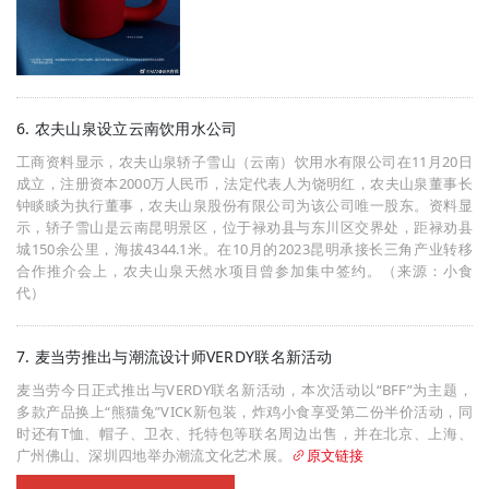
6. 农夫山泉设立云南饮用水公司
工商资料显示，农夫山泉轿子雪山（云南）饮用水有限公司在11月20日
成立，注册资本2000万人民币，法定代表人为饶明红，农夫山泉董事长
钟睒睒为执行董事，农夫山泉股份有限公司为该公司唯一股东。资料显
示，轿子雪山是云南昆明景区，位于禄劝县与东川区交界处，距禄劝县
城150余公里，海拔4344.1米。在10月的2023昆明承接长三角产业转移
合作推介会上，农夫山泉天然水项目曾参加集中签约。（来源：小食
代）
7. 麦当劳推出与潮流设计师VERDY联名新活动
麦当劳今日正式推出与VERDY联名新活动，本次活动以“BFF”为主题，
多款产品换上“熊猫兔”VICK新包装，炸鸡小食享受第二份半价活动，同
时还有T恤、帽子、卫衣、托特包等联名周边出售，并在北京、上海、
广州佛山、深圳四地举办潮流文化艺术展。
原文链接