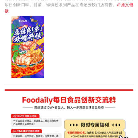
浓烈创新口味。目前，螺蛳粉系列产品在袁记云饺门店有售。
原文链
接