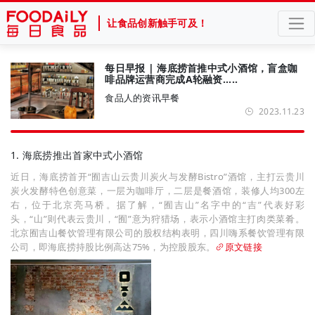
让食品创新触手可及！
每日早报 | 海底捞首推中式小酒馆，盲盒咖
啡品牌运营商完成A轮融资.....
食品人的资讯早餐
2023.11.23
1. 海底捞推出首家中式小酒馆
近日，海底捞首开“囿吉山云贵川炭火与发酵Bistro”酒馆，主打云贵川
炭火发酵特色创意菜，一层为咖啡厅，二层是餐酒馆，装修人均300左
右，位于北京亮马桥。据了解，“囿吉山”名字中的“吉”代表好彩
头，“山”则代表云贵川，“囿”意为狩猎场，表示小酒馆主打肉类菜肴。
北京囿吉山餐饮管理有限公司的股权结构表明，四川嗨系餐饮管理有限
公司，即海底捞持股比例高达75%，为控股股东。
原文链接