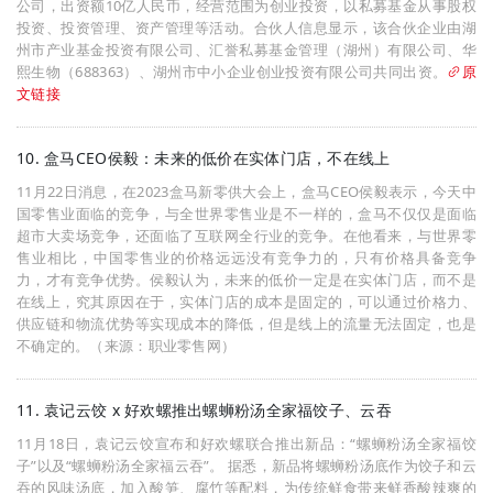
公司，出资额10亿人民币，经营范围为创业投资，以私募基金从事股权
投资、投资管理、资产管理等活动。合伙人信息显示，该合伙企业由湖
州市产业基金投资有限公司、汇誉私募基金管理（湖州）有限公司、华
熙生物（688363）、湖州市中小企业创业投资有限公司共同出资。
原
文链接
10. 盒马CEO侯毅：未来的低价在实体门店，不在线上
11月22日消息，在2023盒马新零供大会上，盒马CEO侯毅表示，今天中
国零售业面临的竞争，与全世界零售业是不一样的，盒马不仅仅是面临
超市大卖场竞争，还面临了互联网全行业的竞争。在他看来，与世界零
售业相比，中国零售业的价格远远没有竞争力的，只有价格具备竞争
力，才有竞争优势。侯毅认为，未来的低价一定是在实体门店，而不是
在线上，究其原因在于，实体门店的成本是固定的，可以通过价格力、
供应链和物流优势等实现成本的降低，但是线上的流量无法固定，也是
不确定的。（来源：职业零售网）
11. 袁记云饺 x 好欢螺推出螺蛳粉汤全家福饺子、云吞
11月18日，袁记云饺宣布和好欢螺联合推出新品：“螺蛳粉汤全家福饺
子”以及“螺蛳粉汤全家福云吞”。 据悉，新品将螺蛳粉汤底作为饺子和云
吞的风味汤底，加入酸笋、腐竹等配料，为传统鲜食带来鲜香酸辣爽的