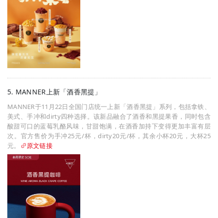
5. MANNER上新「酒香黑提」
MANNER于11月22日全国门店统一上新「酒香黑提」系列，包括拿铁、
美式、手冲和dirty四种选择。该新品融合了酒香和黑提果香，同时包含
酸甜可口的蓝莓乳酪风味，甘甜饱满，在酒香加持下变得更加丰富有层
次。官方售价为手冲25元/杯，dirty20元/杯，其余小杯20元，大杯25
元。
原文链接