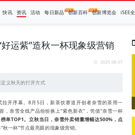
快讯
资讯
活动
每日新品
创新百科
创新博览会
iSEE
“好运紫”造秋一杯现象级营销
2025.08.07
新定义秋天的打开方式
”正式拉开序幕。8月5日，新茶饮赛道开创者奈雪的茶用一
为首，奈雪全线产品纷纷换上“紫色新衣”，凭借“奈雪一杯
台
榜单TOP1
。立秋当日，奈雪外卖销量增幅达5
00%，
点
年“秋一杯”节点最亮眼的现象级营销。