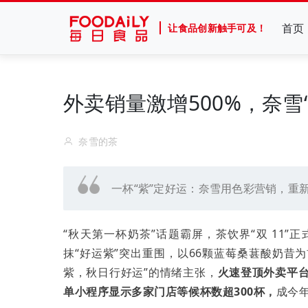
首页
让食品创新触手可及！
外卖销量激增500%，奈雪
奈雪的茶
一杯“紫”定好运：奈雪用色彩营销，重
“秋天第一杯奶茶”话题霸屏，茶饮界“双 11
抹“好运紫”突出重围，以66颗蓝莓桑葚酸奶昔
紫，秋日行好运”的情绪主张，
火速登顶外卖
平
单小程序显示多家门店等候杯数超300杯，
成今