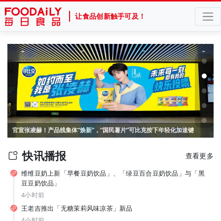
让食品创新触手可及！
山姆、盒马盯上的 “喝水神器”！美国电解质冲剂“黑马”，悄悄卖了68亿
官宣张凌赫！产品线集体“焕新”，“国民薯片”可比克按下年轻化加速键
快讯播报
查看更多
维维豆奶上新「早餐豆奶饮品」、「绿豆百合豆奶饮品」与「黑
豆豆奶饮品」
4小时前
王老吉推出「无糖茉莉风味凉茶」新品
4小时前