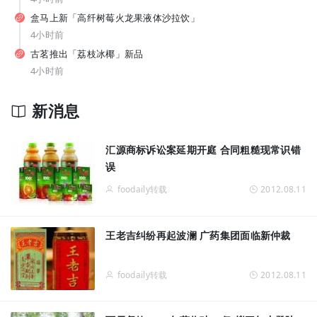
纯甄推出「每日益瓶BUFF系列」新品，元气森林上新白桦苏打水... | 一周热闻
盒马上新「高纤树莓火龙果液体沙拉饮」
4小时前
古茗推出「荔枝冰椰」新品
4小时前
新消息
从7-11、朴朴到丰e，蒙牛要借运动饮料“杀”入渠道新战场？
汇源商标诉讼案延期开庭 合同粗糙现常识错
误
foodaily转载
2012.08.11
王老吉纠纷再起波澜 广药集团面临新仲裁
foodaily转载
2012.08.11