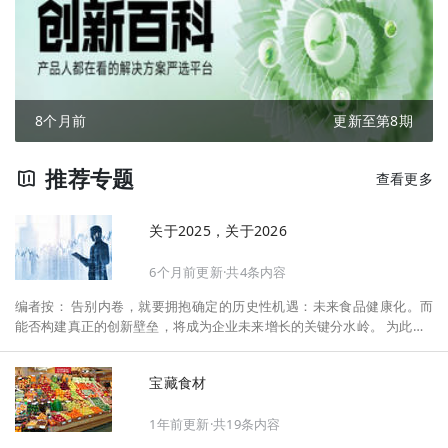
8个月前
更新至第8期
推荐专题
查看更多
关于2025，关于2026
6个月前更新·共4条内容
编者按： 告别内卷，就要拥抱确定的历史性机遇：未来食品健康化。而
能否构建真正的创新壁垒，将成为企业未来增长的关键分水岭。 为此，F
oodaily每日食品启动2026年度特别企划——《关于2025，关于2026》，
将以“创新产品”透视“未来机会”，以全球视野探寻中国机遇、增长解法，
宝藏食材
拆解年度标杆的增长逻辑与谋篇布局，深挖“药食同源”“低GI”“老龄营
养”“清洁标签”等热门赛道的爆品基因，从趋势预判、品类创新、未来增长
1年前更新·共19条内容
机会、企业战略布局以及渠道变革等，为行业提供务实、前瞻的开年创新
指南。