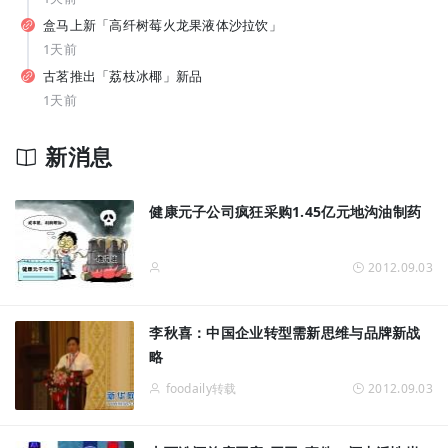
从7-11、朴朴到丰e，蒙牛要借运动饮料“杀”入渠道新战场？
盒马上新「高纤树莓火龙果液体沙拉饮」
1天前
古茗推出「荔枝冰椰」新品
1天前
新消息
拓宽品类边界！让常温奶鲜甜好喝，伊利如何破解行业难题？
健康元子公司疯狂采购1.45亿元地沟油制药
2012.09.03
李秋喜：中国企业转型需新思维与品牌新战
略
foodaily转载
2012.09.03