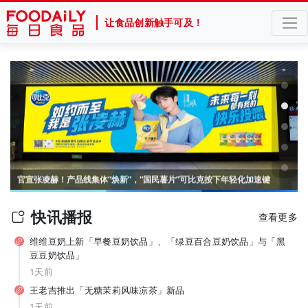
让食品创新触手可及！
官宣张凌赫！产品线集体“焕新”，“国民薯片”可比克按下年轻化加速键
纯甄推出「每日益瓶BUFF系列」新品，元气森林上新白桦苏打水... | 一周热闻
快讯播报
查看更多
维维豆奶上新「早餐豆奶饮品」、「绿豆百合豆奶饮品」与「黑
豆豆奶饮品」
1天前
王老吉推出「无糖茉莉风味凉茶」新品
1天前