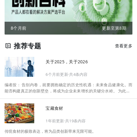
8个月前
更新至第8期
推荐专题
查看更多
关于2025，关于2026
6个月前更新·共4条内容
编者按： 告别内卷，就要拥抱确定的历史性机遇：未来食品健康化。而
能否构建真正的创新壁垒，将成为企业未来增长的关键分水岭。 为此，F
oodaily每日食品启动2026年度特别企划——《关于2025，关于2026》，
将以“创新产品”透视“未来机会”，以全球视野探寻中国机遇、增长解法，
宝藏食材
拆解年度标杆的增长逻辑与谋篇布局，深挖“药食同源”“低GI”“老龄营
养”“清洁标签”等热门赛道的爆品基因，从趋势预判、品类创新、未来增长
1年前更新·共19条内容
机会、企业战略布局以及渠道变革等，为行业提供务实、前瞻的开年创新
指南。
传统食材的极致表达，将为品类创新带来无限可能。