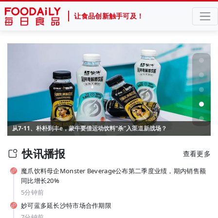
让食品创新触手可及！
纯甄推出「每日益瓶BUFF系列」新品，元气森林上新白桦苏打水... | 一周热闻
从7-11、朴朴到丰e，蒙牛要借运动饮料“杀”入渠道新战场？
快讯播报
查看更多
魔爪饮料母企Monster Beverage公布第二季度业绩，期内销售额
同比增长20%
5分钟前
妙可蓝多延长沙特市场合作期限
7分钟前