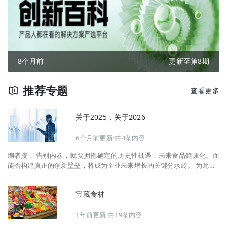
8个月前
更新至第8期
推荐专题
查看更多
关于2025，关于2026
6个月前更新·共4条内容
编者按： 告别内卷，就要拥抱确定的历史性机遇：未来食品健康化。而
能否构建真正的创新壁垒，将成为企业未来增长的关键分水岭。 为此，F
oodaily每日食品启动2026年度特别企划——《关于2025，关于2026》，
将以“创新产品”透视“未来机会”，以全球视野探寻中国机遇、增长解法，
宝藏食材
拆解年度标杆的增长逻辑与谋篇布局，深挖“药食同源”“低GI”“老龄营
养”“清洁标签”等热门赛道的爆品基因，从趋势预判、品类创新、未来增长
1年前更新·共19条内容
机会、企业战略布局以及渠道变革等，为行业提供务实、前瞻的开年创新
指南。