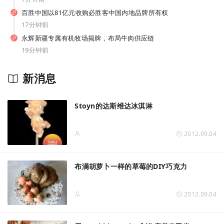
拓宽品类边界！让常温奶鲜甜好喝，伊利如何破解行业难题？
百胜中国以81亿元收购必胜客中国内地品牌所有权
17分钟前
永辉新疆专属有机牧场揭牌，布局牛肉供应链
19分钟前
新消息
Stoyn的达斯维达冰淇淋
2012.09.04
布满胡萝卜一样的草莓的DIY巧克力
山姆、盒马盯上的 “喝水神器”！美国电解质冲剂“黑马”，悄悄卖了68亿
2012.09.04