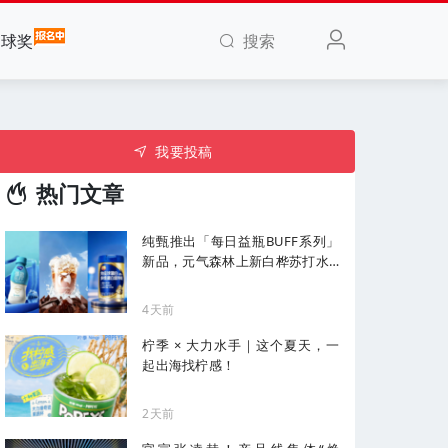
搜索
全球奖
我要投稿
热门文章
纯甄推出「每日益瓶BUFF系列」
新品，元气森林上新白桦苏打水...
| 一周热闻
4天前
柠季 × 大力水手｜这个夏天，一
起出海找柠感！
2天前