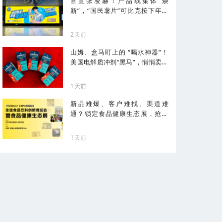
官宣张凌赫！产品线集体“焕
新”，“国民薯片”可比克按下年轻
化加速键
2天前
山姆、盒马盯上的 “喝水神器”！
美国电解质冲剂“黑马”，悄悄卖了
68亿
1天前
新品难爆、客户难找、渠道难
通？锁定食品健康生态展，抢占
健康化先机！
1天前