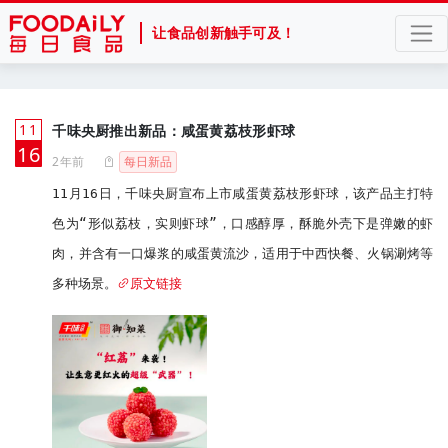
让食品创新触手可及！
11
千味央厨推出新品：咸蛋黄荔枝形虾球
月
16
2年前
每日新品
11月16日，千味央厨宣布上市咸蛋黄荔枝形虾球，该产品主打特
色为“形似荔枝，实则虾球”，口感醇厚，酥脆外壳下是弹嫩的虾
肉，并含有一口爆浆的咸蛋黄流沙，适用于中西快餐、火锅涮烤等
多种场景。
原文链接