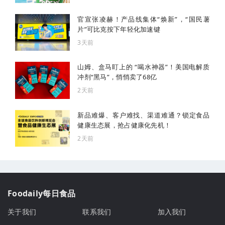
官宣张凌赫！产品线集体“焕新”，“国民薯
片”可比克按下年轻化加速键
3天前
山姆、盒马盯上的 “喝水神器”！美国电解质
冲剂“黑马”，悄悄卖了68亿
2天前
新品难爆、客户难找、渠道难通？锁定食品
健康生态展，抢占健康化先机！
2天前
Foodaily每日食品
关于我们
联系我们
加入我们