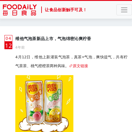
让食品创新触手可及！
04
维他气泡茶新品上市，气泡绵密沁爽柠香
月
12
4年前
4月12日，维他上新灌装气泡茶，真茶+气泡，爽快提气，共有柠
气茶茶、桃气橙橙茶两种风味。
原文链接