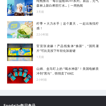
纯甄推出「每日益瓶BUFF系列」新品，元气
森林上新白桦苏打水... | 一周热闻
3天前
柠季 × 大力水手｜这个夏天，一起出海找柠
感！
22小时前
官宣张凌赫！产品线集体“焕新”，“国民薯
片”可比克按下年轻化加速键
1天前
山姆、盒马盯上的 “喝水神器”！美国电解质
冲剂“黑马”，悄悄卖了68亿
2小时前
Foodaily每日食品