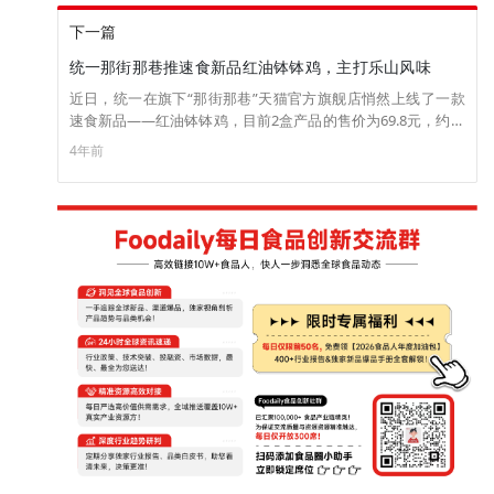
下一篇
统一那街那巷推速食新品红油钵钵鸡，主打乐山风味
近日，统一在旗下“那街那巷”天猫官方旗舰店悄然上线了一款
速食新品——红油钵钵鸡，目前2盒产品的售价为69.8元，约为
35元/盒。据悉，这款红油钵钵鸡主打乐山风味，精选三种辣椒
4年前
入料，内有鸡肉、鸡胗、鸡心、海带、土豆等9种食材，不用煮
不用热，拥料包浸泡食材2-3分钟即可食用，方便又美味。