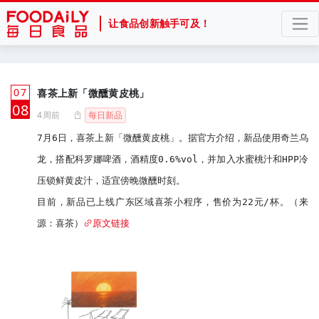
让食品创新触手可及！
07
喜茶上新「微醺黄皮桃」
月
08
4周前
每日新品
7月6日，喜茶上新「微醺黄皮桃」。据官方介绍，新品使用奇兰乌
龙，搭配科罗娜啤酒，酒精度0.6%vol，并加入水蜜桃汁和HPP冷
压锁鲜黄皮汁，适宜傍晚微醺时刻。

目前，新品已上线广东区域喜茶小程序，售价为22元/杯。（来
源：喜茶）
原文链接